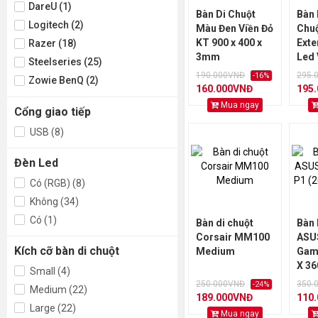
DareU (1)
Bàn Di Chuột
Bàn 
Logitech (2)
Màu Đen Viền Đỏ
Chu
KT 900 x 400 x
Exte
Razer (18)
3mm
Led 
Steelseries (25)
Kích
190.000VNĐ
295.
-16%
Zowie BenQ (2)
90x4
160.000VNĐ
195
3mm
Mua ngay
Cổng giao tiếp
USB (8)
Đèn Led
Có (RGB) (8)
Không (34)
Có (1)
Bàn di chuột
Bàn 
Corsair MM100
ASU
Kích cỡ bàn di chuột
Medium
Gami
X 3
Small (4)
250.000VNĐ
350.
-24%
Medium (22)
189.000VNĐ
110
Large (22)
Mua ngay