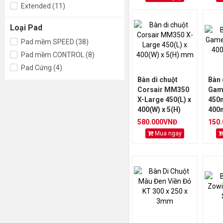
Extended (11)
Loại Pad
Pad mềm SPEED (38)
Pad mềm CONTROL (8)
Pad Cứng (4)
Bàn di chuột
Bàn 
Corsair MM350
Gam
X-Large 450(L) x
450
400(W) x 5(H)
400
mm
580.000VNĐ
150
Mua ngay