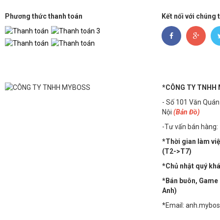
Phương thức thanh toán
Kết nối với chúng 
*CÔNG TY TNHH
- Số 101 Văn Quán
Nội
(Bản Đồ)
-Tư vấn bán hàng:
*Thời gian làm vi
(T2->T7)
*Chủ nhật quý khác
*Bán buôn, Game n
Anh)
*Email: anh.mybo