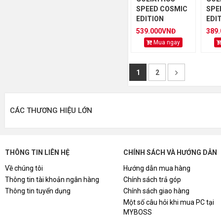
SPEED COSMIC
SPE
EDITION
EDI
MEDIUM
539.000VNĐ
389
Mua ngay
1
2
CÁC THƯƠNG HIỆU LỚN
THÔNG TIN LIÊN HỆ
CHÍNH SÁCH VÀ HƯỚNG DẪN
Về chúng tôi
Hướng dẫn mua hàng
Thông tin tài khoản ngân hàng
Chính sách trả góp
Thông tin tuyển dụng
Chính sách giao hàng
Một số câu hỏi khi mua PC tại
MYBOSS