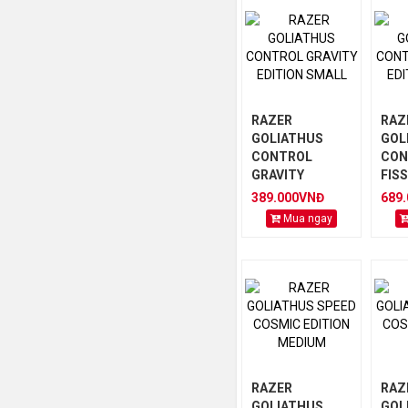
RAZER
RAZ
GOLIATHUS
GOL
CONTROL
CON
GRAVITY
FIS
EDITION SMALL
EDI
389.000VNĐ
689
Mua ngay
RAZER
RAZ
GOLIATHUS
GOL