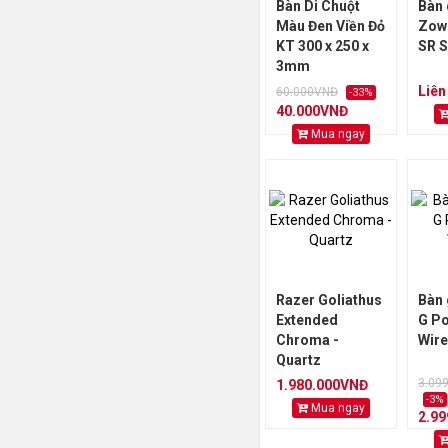
Bàn Di Chuột
Bàn 
Màu Đen Viền Đỏ
Zow
KT 300 x 250 x
SR S
3mm
Liên
60.000VNĐ
-33%
40.000VNĐ
Mua ngay
Razer Goliathus
Bàn 
Extended
G P
Chroma -
Wire
Quartz
3.09
1.980.000VNĐ
-3%
Mua ngay
2.9