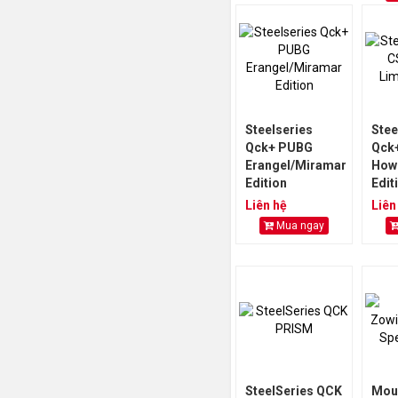
Steelseries
Stee
Qck+ PUBG
Qck
Erangel/Miramar
Howl
Edition
Edit
Liên hệ
Liên
Mua ngay
SteelSeries QCK
Mou