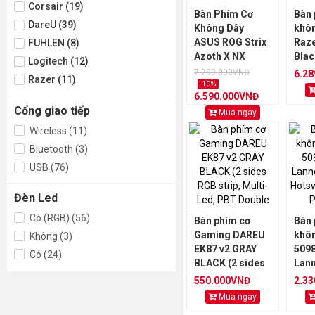
Corsair (19)
Bàn Phím Cơ
Bàn 
DareU (39)
Không Dây
khô
ASUS ROG Strix
Raz
FUHLEN (8)
Azoth X NX
Bla
Logitech (12)
Snow V2 Switch
Pro
7.299.000VNĐ
6.2
Razer (11)
(Wireless/ OLED
RGB 
-10%
6.590.000VNĐ
LCD/ NXSMV2/
Hots
Cổng giao tiếp
Storm/ US/
Sw)
Mua ngay
PBT/ Trắng)
Wireless (11)
Bluetooth (3)
USB (76)
Đèn Led
Có (RGB) (56)
Bàn phím cơ
Bàn 
Gaming DAREU
khô
Không (3)
EK87 v2 GRAY
509
Có (24)
BLACK (2 sides
Lan
RGB strip, Multi-
(RGB
550.000VNĐ
2.3
Led, PBT
Akko
Mua ngay
Double Shot
Pro)