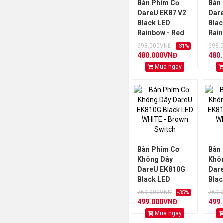
Bàn Phím Cơ
Bàn
DareU EK87 V2
Dar
Black LED
Blac
Rainbow - Red
Rain
Switch
Swit
698.000VNĐ
698.
-31%
480.000VNĐ
480
Mua ngay
Bàn Phím Cơ
Bàn
Không Dây
Khô
DareU EK810G
Dar
Black LED
Blac
WHITE - Brown
WHIT
769.000VNĐ
769.
-35%
Switch
Swit
499.000VNĐ
499
Mua ngay