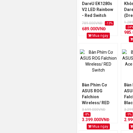
DareU EK1280s
Khô
V2 LED Rainbow
Dar
- Red Switch
(Dre
Trip
1.28
789.000VNĐ
-13%
Gask
-24
689.000VNĐ
985
RGB
Mua ngay
Bàn Phím Cơ
Bàn
ASUS ROG
ASU
Falchion
Falc
Wireless/ RED
Blac
Switch
Swit
3.699.000VNĐ
3.29
-8%
-9%
3.399.000VNĐ
2.9
Mua ngay