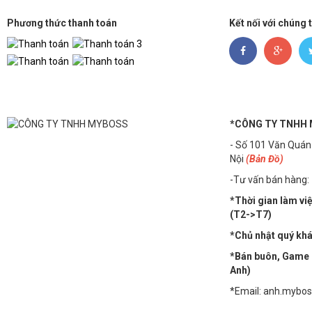
Phương thức thanh toán
Kết nối với chúng 
*CÔNG TY TNHH
- Số 101 Văn Quán
Nội
(Bản Đồ)
-Tư vấn bán hàng:
*Thời gian làm vi
(T2->T7)
*Chủ nhật quý khác
*Bán buôn, Game n
Anh)
*Email: anh.mybo