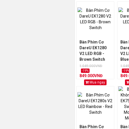
Bàn Phím Cơ
Bàn
DareU EK1280
Dar
V2 LED RGB -
V2 L
Brown Switch
Blue
1.049.000VNĐ
1.04
-19%
-19
849.000VNĐ
849
Mua ngay
Bàn Phím Cơ
Bàn