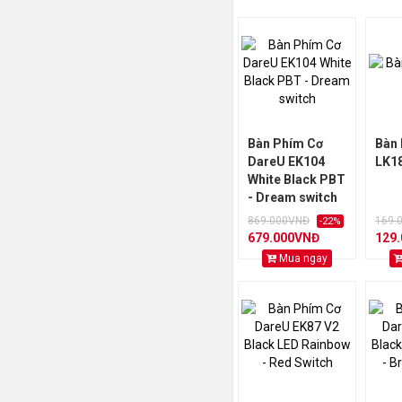
OEM profile,
DareU DREAM
sw)
Bàn Phím Cơ
Bàn
DareU EK104
LK1
White Black PBT
- Dream switch
869.000VNĐ
169.
-22%
679.000VNĐ
129
Mua ngay