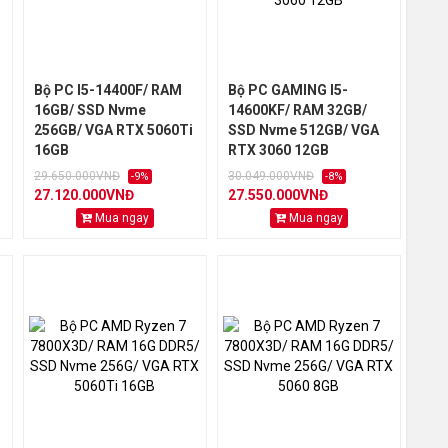
Bộ PC I5-14400F/ RAM
Bộ PC GAMING I5-
16GB/ SSD Nvme
14600KF/ RAM 32GB/
256GB/ VGA RTX 5060Ti
SSD Nvme 512GB/ VGA
16GB
RTX 3060 12GB
29.650.000VNĐ
30.049.000VNĐ
-9%
-8%
27.120.000VNĐ
27.550.000VNĐ
Mua ngay
Mua ngay