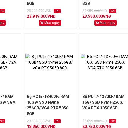
8GB
8GB
25.219.000VNĐ
24.959.000VNĐ
-7%
-5%
-6%
23.919.000VNĐ
23.550.000VNĐ
gay
Mua ngay
Mua ngay
0F/ RAM
Bộ PC I5-13400F/ RAM
Bộ PC I7-13700F/ RAM
GB/ VGA
16GB/ SSD Nvme
16G/ SSD Nvme 256G/
256GB/ VGA RTX 5050
VGA RTX 3050 6GB
8GB
20.190.000VNĐ
22.899.000VNĐ
-9%
-6%
-9%
18.950.000VNĐ
20.750.000VNĐ