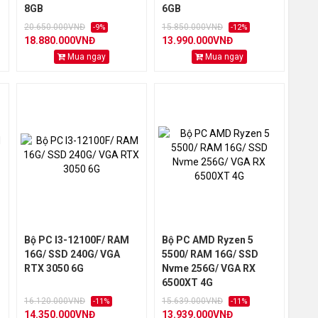
8GB
6GB
20.650.000VNĐ
15.850.000VNĐ
-9%
-12%
18.880.000VNĐ
13.990.000VNĐ
Mua ngay
Mua ngay
Bộ PC I3-12100F/ RAM
Bộ PC AMD Ryzen 5
16G/ SSD 240G/ VGA
5500/ RAM 16G/ SSD
RTX 3050 6G
Nvme 256G/ VGA RX
6500XT 4G
16.120.000VNĐ
15.639.000VNĐ
-11%
-11%
14.350.000VNĐ
13.939.000VNĐ