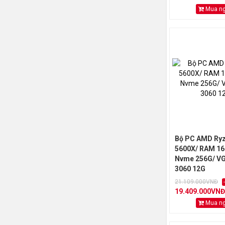
Mua n
Bộ PC AMD Ryz
5600X/ RAM 16
Nvme 256G/ V
3060 12G
21.109.000VNĐ
19.409.000VNĐ
Mua n