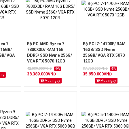
en 7
Bộ PC AMD Ryzen 7
Bộ PC I7-14700F/ RAM
 16GB/
7800X3D/ RAM 16G
16GB/ SSD Nvme
GB/ VGA
DDR5/ SSD Nvme 256G/
256GB/ VGA RTX 5070
B
VGA RTX 5070 12GB
12GB
42.089.000VNĐ
37.750.000VNĐ
-9%
-5%
38.389.000VNĐ
35.950.000VNĐ
gay
Mua ngay
Mua ngay