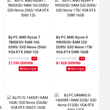
Bộ PC AMD Ryzen 7
Bộ PC AMD Ryzen 9
7800X3D/ RAM 16G
9950X3D/ RAM 32G
DDR5/ SSD Nvme 256G/
DDR5/ SSD Nvme 1TB/
VGA RTX 3060 12G
VGA RTX 5080 16GB
29.099.000VNĐ
89.599.000VNĐ
-6%
-9%
27.399.000VNĐ
81.828.000VNĐ
Mua ngay
Mua ngay