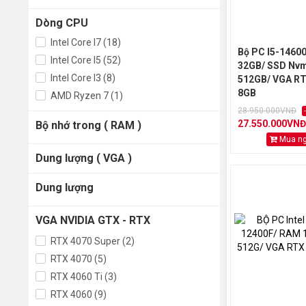
Dòng CPU
Intel Core I7 (18)
Bộ PC I5-1460
Intel Core I5 (52)
32GB/ SSD Nv
Intel Core I3 (8)
512GB/ VGA RT
8GB
AMD Ryzen 7 (1)
28.950.000VNĐ
27.550.000VNĐ
Bộ nhớ trong ( RAM )
Mua n
Dung lượng ( VGA )
Dung lượng
VGA NVIDIA GTX - RTX
RTX 4070 Super (2)
RTX 4070 (5)
RTX 4060 Ti (3)
RTX 4060 (9)