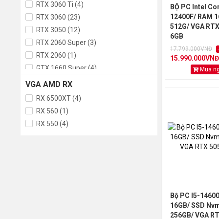
RTX 3060 Ti (4)
BỘ PC Intel Cor
12400F/ RAM 1
RTX 3060 (23)
512G/ VGA RTX
RTX 3050 (12)
6GB
RTX 2060 Super (3)
17.799.000VNĐ
RTX 2060 (1)
15.990.000VNĐ
GTX 1660 Super (4)
Mua n
GT 730 (1)
VGA AMD RX
RX 6500XT (4)
RX 560 (1)
RX 550 (4)
Bộ PC I5-1460
16GB/ SSD Nv
256GB/ VGA RT