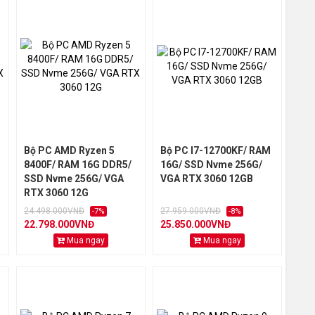
Bộ PC AMD Ryzen 5
Bộ PC I7-12700KF/ RAM
8400F/ RAM 16G DDR5/
16G/ SSD Nvme 256G/
SSD Nvme 256G/ VGA
VGA RTX 3060 12GB
RTX 3060 12G
24.498.000VNĐ
27.959.000VNĐ
-7%
-8%
22.798.000VNĐ
25.850.000VNĐ
Mua ngay
Mua ngay