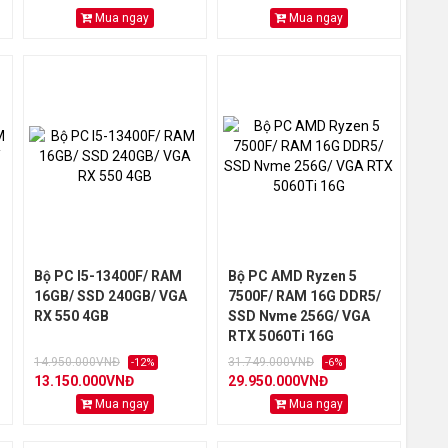
Mua ngay
Mua ngay
Bộ PC I5-13400F/ RAM
Bộ PC AMD Ryzen 5
16GB/ SSD 240GB/ VGA
7500F/ RAM 16G DDR5/
RX 550 4GB
SSD Nvme 256G/ VGA
RTX 5060Ti 16G
14.950.000VNĐ
31.749.000VNĐ
-12%
-6%
13.150.000VNĐ
29.950.000VNĐ
Mua ngay
Mua ngay