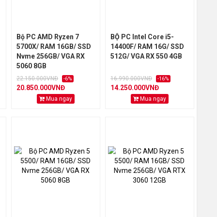
Bộ PC AMD Ryzen 7
BỘ PC Intel Core i5-
5700X/ RAM 16GB/ SSD
14400F/ RAM 16G/ SSD
Nvme 256GB/ VGA RX
512G/ VGA RX 550 4GB
5060 8GB
22.150.000VNĐ
16.990.000VNĐ
-6%
-16%
20.850.000VNĐ
14.250.000VNĐ
Mua ngay
Mua ngay