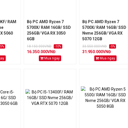
0KF/ RAM
Bộ PC AMD Ryzen 7
Bộ PC AMD Ryzen 7
me
5700X/ RAM 16GB/ SSD
5700X/ RAM 16GB/ SSD
X 5060
256GB/ VGA RX 3050
Nvme 256GB/ VGA RX
6GB
5070 12GB
18.150.000VNĐ
33.550.000VNĐ
-5%
-10%
-5%
16.350.000VNĐ
31.950.000VNĐ
gay
Mua ngay
Mua ngay