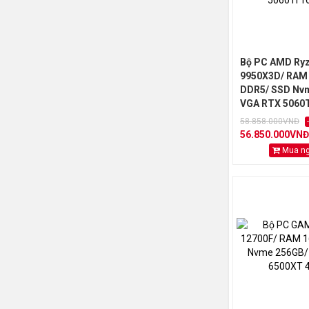
Bộ PC AMD Ryz
9950X3D/ RAM
DDR5/ SSD Nv
VGA RTX 5060T
58.858.000VNĐ
56.850.000VNĐ
Mua n