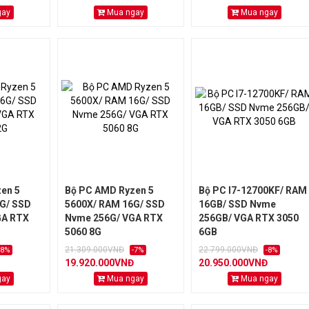
gay
Mua ngay
Mua ngay
en 5
Bộ PC AMD Ryzen 5
Bộ PC I7-12700KF/ RAM
G/ SSD
5600X/ RAM 16G/ SSD
16GB/ SSD Nvme
GA RTX
Nvme 256G/ VGA RTX
256GB/ VGA RTX 3050
5060 8G
6GB
21.309.000VNĐ
22.799.000VNĐ
-8%
-7%
-8%
19.920.000VNĐ
20.950.000VNĐ
gay
Mua ngay
Mua ngay