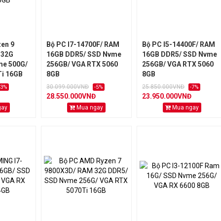
en 9
Bộ PC I7-14700F/ RAM
Bộ PC I5-14400F/ RAM
 32G
16GB DDR5/ SSD Nvme
16GB DDR5/ SSD Nvme
me 500G/
256GB/ VGA RTX 5060
256GB/ VGA RTX 5060
i 16GB
8GB
8GB
30.099.000VNĐ
25.850.000VNĐ
-3%
-5%
-7%
28.550.000VNĐ
23.950.000VNĐ
gay
Mua ngay
Mua ngay