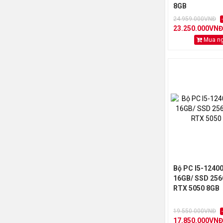
8GB
24.959.000VNĐ
23.250.000VNĐ
Mua n
Bộ PC I5-1240
16GB/ SSD 256
RTX 5050 8GB
19.550.000VNĐ
17.850.000VNĐ