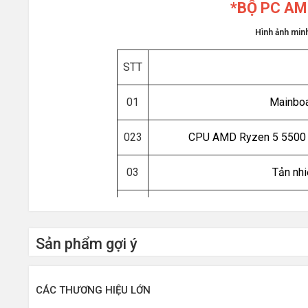
*BỘ PC AM
Hình ảnh minh 
STT
01
Mainboa
023
CPU AMD Ryzen 5 5500 (
03
Tản nh
04
RAM HIKS
Sản phẩm gợi ý
05
06
VGA
CÁC THƯƠNG HIỆU LỚN