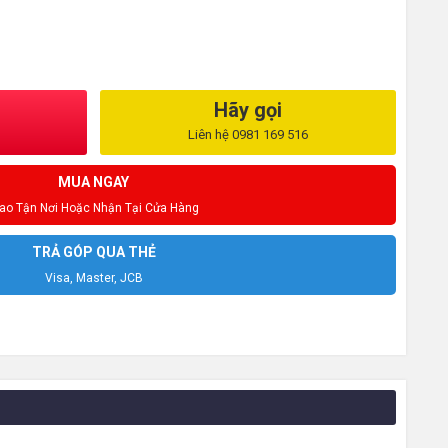
Hãy gọi
Liên hệ 0981 169 516
MUA NGAY
iao Tận Nơi Hoặc Nhận Tại Cửa Hàng
TRẢ GÓP QUA THẺ
Visa, Master, JCB