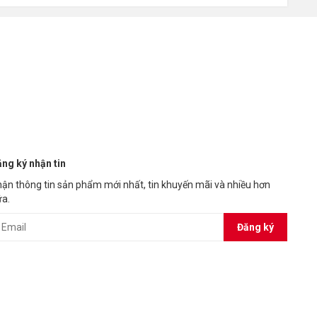
01
36 tháng
Link
01
Link
ng ký nhận tin
ận thông tin sản phẩm mới nhất, tin khuyến mãi và nhiều hơn
a.
-tu-hang.--a15.html
Đăng ký
yboss-a14.html