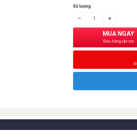
Số lượng
–
+
MUA NGAY
Giao hàng tận nơi
G