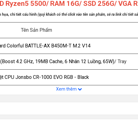
D Ryzen5 5500/ RAM 16G/ SSD 256G/ VGA R
họa, chi tiết cấu hình
(quý khách có thể click vào tên sản phẩm, sẽ ra link chi tiết s
Tên Sản Phẩm
rd Colorful BATTLE-AX B450M-T M.2 V14
Boost 4.2 GHz, 19MB Cache, 6 Nhân 12 Luồng, 65W)
/ Tray
iệt CPU Jonsbo CR-1000 EVO RGB - Black
Xem thêm
EMI Armor 16GB DDR4 3200MHz - Kẹp Tản
SSD SSTC 256GB
SATA III 6GB/s
 Nvidia GeForce RTX 3050 6GB GDDR6