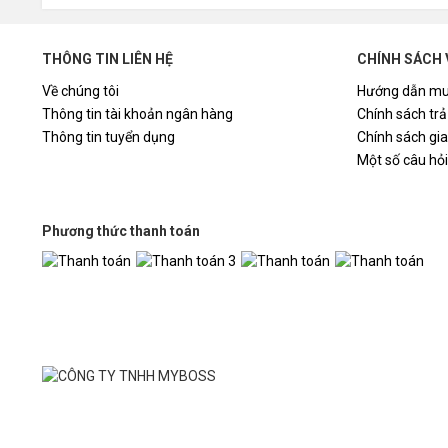
07
N
08
Vỏ Case KENO
THÔNG TIN LIÊN HỆ
CHÍNH SÁCH 
Về chúng tôi
Hướng dẫn mu
*QUÝ KHÁCH CHỌN 1 TRONG 2 KM SAU:
Thông tin tài khoản ngân hàng
Chính sách trả
Thông tin tuyển dụng
Chính sách gi
15.850.000đ
GIÁ BÁN:
Một số câu hỏ
*KHUYẾN MÃI 1:
13.990.000đ
- Giảm giá trực tiếp chỉ còn:
Phương thức thanh toán
*KHUYẾN MẠI 2:
- TẶNG Bàn phím giả cơ DareU LK 145 RGB, TẶNG Ch
*HÀNG MỚI 100% và được bảo hành chính hãng 36 th
*Tổng hợp các câu hỏi khi mua BỘ MÁY TÍNH (PC) tạ