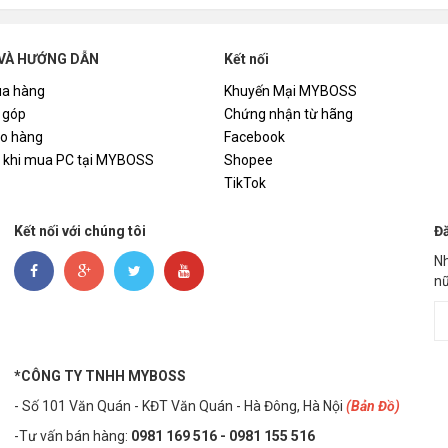
guồn KENOO ESPORT E450 - 450W
O ESPORT MCK100 Black (Tặng 3 Fan Led RGB)
VÀ HƯỚNG DẪN
Kết nối
a hàng
Khuyến Mại MYBOSS
 góp
Chứng nhận từ hãng
ao hàng
Facebook
i khi mua PC tại MYBOSS
Shopee
TikTok
Kết nối với chúng tôi
Đă
Nh
nữ
uột Logitech G102 Gen2, TẶNG Tai nghe DareU 416 RGB
áng, chứng nhận GOLD từ hãng:
https://myboss.vn/chung-nhan
i MYBOSS:
https://myboss.vn/mot-so-cau-hoi-khi-mua-pc-tai-m
*CÔNG TY TNHH MYBOSS
- Số 101 Văn Quán - KĐT Văn Quán - Hà Đông, Hà Nội
(Bản Đồ)
-Tư vấn bán hàng:
0981 169 516 - ​0981 155 516