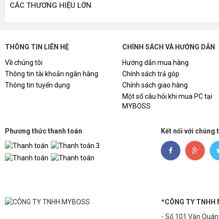
CÁC THƯƠNG HIỆU LỚN
07
Nguồn Kenoo - 550W (85% EFFICIENCY/
08
Vỏ Case KENOO ESPORT MCK100 - Bla
THÔNG TIN LIÊN HỆ
CHÍNH SÁCH VÀ HƯỚNG DẪN
Về chúng tôi
Hướng dẫn mua hàng
*QUÝ KHÁCH CHỌN 1 TRONG 2 KM SAU:
Thông tin tài khoản ngân hàng
Chính sách trả góp
Thông tin tuyển dụng
Chính sách giao hàng
20.650.000đ
GIÁ BÁN:
Một số câu hỏi khi mua PC tại
*KHUYẾN MÃI 1:
MYBOSS
18.880.000đ
- Giảm giá trực tiếp chỉ còn:
Phương thức thanh toán
Kết nối với chúng 
*KHUYẾN MẠI 2:
- TẶNG Bàn phím giả cơ DareU LK 145 RGB, TẶNG C
*HÀNG MỚI 100% và được bảo hành chính hãng 36 tháng,
a15.html
*Tổng hợp các câu hỏi khi mua BỘ MÁY TÍNH (PC) tại MY
*CÔNG TY TNHH
- Số 101 Văn Quán