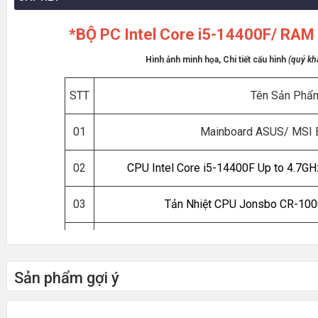
*BỘ PC Intel Core i5-14400F/ RA
Hình ảnh minh họa, Chi tiết cấu hình
(quý khá
STT
Tên Sản Phẩ
01
Mainboard ASUS/ MSI
02
CPU Intel Core i5-14400F Up to 4.7GH
03
Tản Nhiệt CPU
Jonsbo CR-100
04
RAM 16GB DDR4 3200MH
Sản phẩm gợi ý
05
SSD 256GB PCIe NVM
06
VGA Nvidia Geforce RT