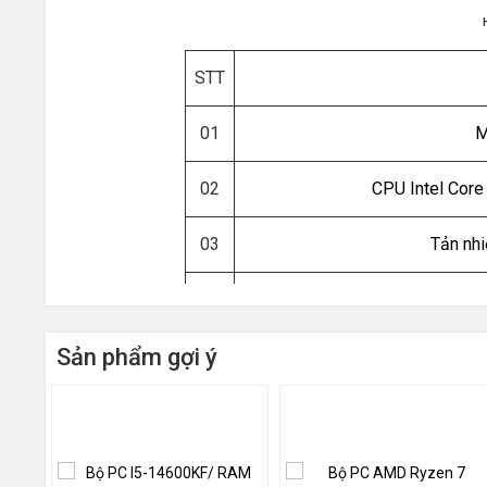
STT
01
M
02
CPU Intel Core
03
Tản nh
04
R
Sản phẩm gợi ý
05
06
V
07
N