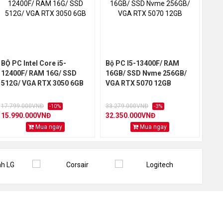
01
Link
BỘ PC Intel Core i5-
Bộ PC I5-13400F/ RAM
Bộ 
12400F/ RAM 16G/ SSD
16GB/ SSD Nvme 256GB/
RAM
512G/ VGA RTX 3050 6GB
VGA RTX 5070 12GB
256
17.799.000VNĐ
33.279.000VNĐ
19.
-10%
-3%
15.990.000VNĐ
32.350.000VNĐ
17.
Mua ngay
Mua ngay
-tu-hang.--a15.html
yboss-a14.html