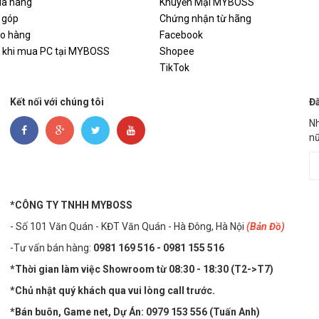
a hàng
Khuyến Mại MYBOSS
 góp
Chứng nhận từ hãng
ao hàng
Facebook
i khi mua PC tại MYBOSS
Shopee
TikTok
Kết nối với chúng tôi
Đă
Nh
nữ
*CÔNG TY TNHH MYBOSS
- Số 101 Văn Quán - KĐT Văn Quán - Hà Đông, Hà Nội
(Bản Đồ)
-Tư vấn bán hàng:
0981 169 516 - ​0981 155 516
*Thời gian làm việc Showroom từ 08:30 - 18:30 (T2->T7)
*Chủ nhật quý khách qua vui lòng call trước.
*Bán buôn, Game net, Dự Án: 0979 153 556 (Tuấn Anh)