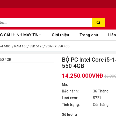
G CẤU HÌNH MÁY TÍNH
Giới thiệu
Trang chủ
Liên
 i5-14400F/ RAM 16G/ SSD 512G/ VGA RX 550 4GB
BỘ PC Intel Core i
550 4GB
14.250.000VNĐ
16.99
Mã:
Bảo hành:
36 Tháng
Lượt xem:
5721
Tình trạng:
Còn hàng
Số lượng