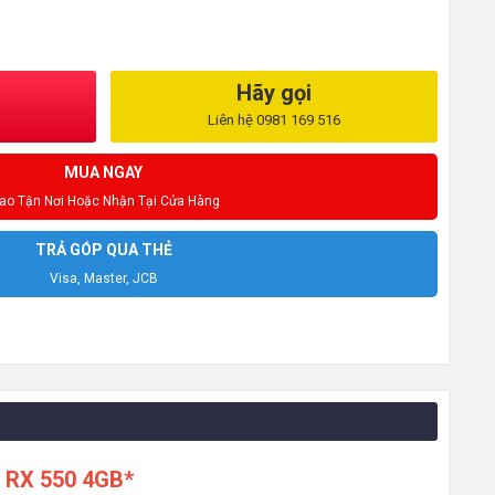
Hãy gọi
Liên hệ 0981 169 516
MUA NGAY
iao Tận Nơi Hoặc Nhận Tại Cửa Hàng
TRẢ GÓP QUA THẺ
Visa, Master, JCB
 RX 550 4GB*