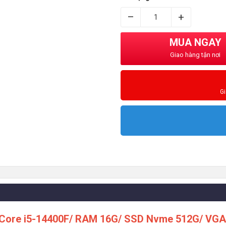
–
+
MUA NGAY
Giao hàng tận nơi
G
l Core i5-14400F/ RAM 16G/ SSD Nvme 512G/ VGA