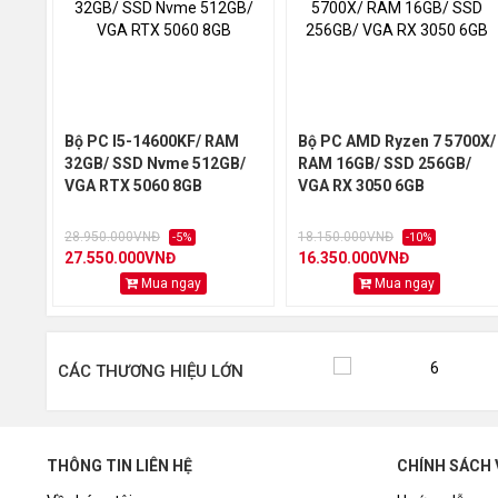
08
Vỏ Case KENOO
*QUÝ KHÁCH CHỌN 1 TRONG 2 KM SAU:
16.909.000đ
GIÁ BÁN:
Bộ PC I5-14600KF/ RAM
Bộ PC AMD Ryzen 7 5700X/
32GB/ SSD Nvme 512GB/
RAM 16GB/ SSD 256GB/
*KHUYẾN MÃI 1:
VGA RTX 5060 8GB
VGA RX 3050 6GB
14.250.000đ
- Giảm giá trực tiếp chỉ còn:
28.950.000VNĐ
18.150.000VNĐ
-5%
-10%
*KHUYẾN MẠI 2:
27.550.000VNĐ
16.350.000VNĐ
Mua ngay
Mua ngay
- TẶNG Bàn phím giả cơ DareU LK 145 RGB, TẶNG Ch
*HÀNG MỚI 100% và được bảo hành chính hãng 36 th
*Tổng hợp các câu hỏi khi mua BỘ MÁY TÍNH (PC) tạ
CÁC THƯƠNG HIỆU LỚN
THÔNG TIN LIÊN HỆ
CHÍNH SÁCH 