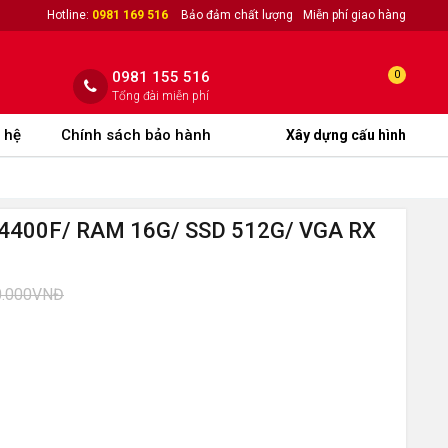
Hotline:
0981 169 516
Bảo đảm chất lượng
Miễn phí giao hàng
0981 155 516
0
Tổng đài miễn phí
 hệ
Chính sách bảo hành
Xây dựng cấu hình
5-14400F/ RAM 16G/ SSD 512G/ VGA RX
0.000VNĐ