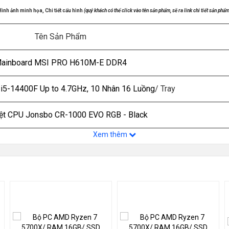
Hình ảnh minh họa, Chi tiết cấu hình
(quý khách có thể click vào tên sản phẩm, sẽ ra link chi tiết sản phẩm
Tên Sản Phẩm
ainboard MSI PRO H610M-E DDR4
 i5-14400F Up to 4.7GHz, 10 Nhân 16 Luồng
/ Tray
iệt CPU Jonsbo CR-1000 EVO RGB - Black
Xem thêm
AM 16GB DDR4 3200MHz - Kẹp Tản
Ổ CỨNG SSD 512GB SATA III 2.5in
GA AMD Radeon RX 550 4GB GDDR6
guồn máy tính KENOO E450 - 450W