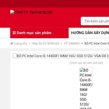
Danh mục sản phẩm
HƯỚNG DẪN XÂY DỰN
Trang chủ
Máy Bộ PC MYBOSS
PC GAMING
BỘ PC Intel Core
(Click vào để xem ảnh lớn)