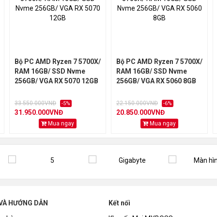
 ESPORT MCK100 - Black (Tặng 3 Fan Led RGB)
Bộ PC AMD Ryzen 7 5700X/
Bộ PC AMD Ryzen 7 5700X/
RAM 16GB/ SSD Nvme
RAM 16GB/ SSD Nvme
256GB/ VGA RX 5070 12GB
256GB/ VGA RX 5060 8GB
33.550.000VNĐ
22.150.000VNĐ
-5%
-6%
31.950.000VNĐ
20.850.000VNĐ
Mua ngay
Mua ngay
uột Logitech G102 Gen2, TẶNG Tai nghe DareU 416 RGB
áng, chứng nhận GOLD từ hãng:
https://myboss.vn/chung-nhan
i MYBOSS:
https://myboss.vn/mot-so-cau-hoi-khi-mua-pc-tai-m
VÀ HƯỚNG DẪN
Kết nối