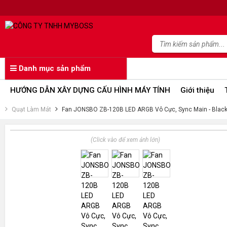
Danh mục sản phẩm
HƯỚNG DẪN XÂY DỰNG CẤU HÌNH MÁY TÍNH
Giới thiệu
Quạt Làm Mát
Fan JONSBO ZB-120B LED ARGB Vô Cực, Sync Main - Blac
(Click vào để xem ảnh lớn)