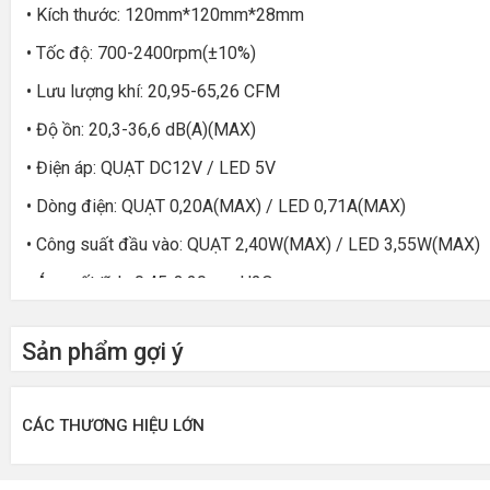
• Kích thước: 120mm*120mm*28mm
• Tốc độ: 700-2400rpm(±10%)
• Lưu lượng khí: 20,95-65,26 CFM
• Độ ồn: 20,3-36,6 dB(A)(MAX)
• Điện áp: QUẠT DC12V / LED 5V
• Dòng điện: QUẠT 0,20A(MAX) / LED 0,71A(MAX)
• Công suất đầu vào: QUẠT 2,40W(MAX) / LED 3,55W(MAX)
• Áp suất tĩnh: 0,45-3,20 mmH2O
• MTTF: ≥ 20000h Nhiệt độ phòng:25 ℃
Sản phẩm gợi ý
• Đầu nối: PWM 4PIN ARGB 3PIN
CÁC THƯƠNG HIỆU LỚN