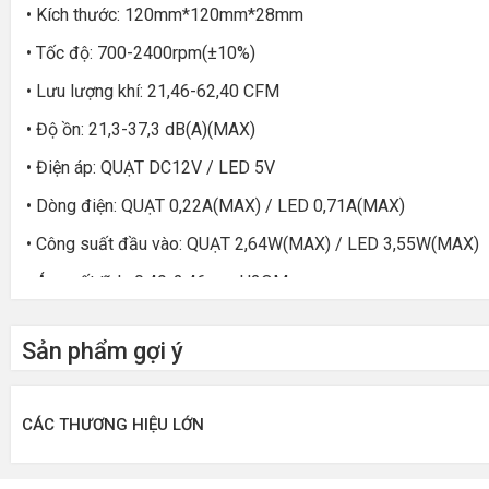
• Kích thước: 120mm*120mm*28mm
• Tốc độ: 700-2400rpm(±10%)
• Lưu lượng khí: 21,46-62,40 CFM
• Độ ồn: 21,3-37,3 dB(A)(MAX)
• Điện áp: QUẠT DC12V / LED 5V
• Dòng điện: QUẠT 0,22A(MAX) / LED 0,71A(MAX)
• Công suất đầu vào: QUẠT 2,64W(MAX) / LED 3,55W(MAX)
• Áp suất tĩnh: 0,49-2,46 mmH2OM
• TTF: ≥ 20000h Nhiệt độ phòng:25 ℃
Sản phẩm gợi ý
• Đầu nối: PWM 4PIN ARGB 3PIN
CÁC THƯƠNG HIỆU LỚN