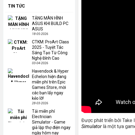
TIN TỨC
TẶNG MÀN HÌNH
ASUS KHI BUILD PC
ASUS
18-05-2026
CTKM: ProArt Class
2025 - Tuyệt Tác
Sáng Tạo Từ Công
Nghệ Đỉnh Cao
03-04-2026
Havendock & Hyper
Echelon hiện đang
miễn phí trên Epic
Games Store, mời
các bạn lấy ngay
kẻo lỡ!
28-03-2026
Tải miễn phí
Electrician
Được phát triển bởi Take
Simulator - Game
Simulator
là một tựa game
giả lập thợ điện ngay
ngày hôm nay