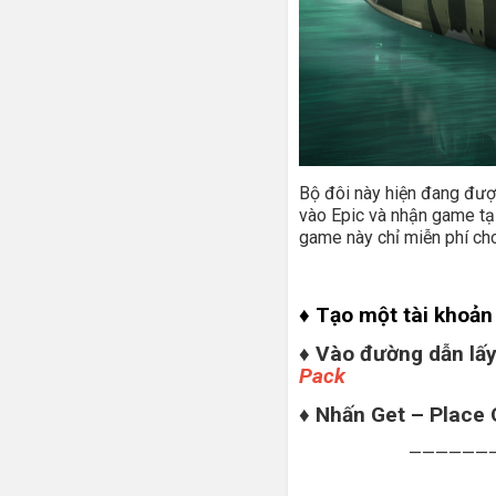
Bộ đôi này hiện đang đượ
vào Epic và nhận game tại
game này chỉ miễn phí ch
♦ Tạo một tài khoản
♦ Vào đường dẫn lấ
Pack
♦ Nhấn Get – Place 
——————