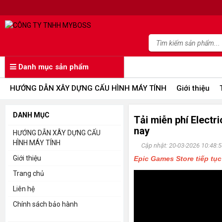
Danh mục sản phẩm
HƯỚNG DẪN XÂY DỰNG CẤU HÌNH MÁY TÍNH
Giới thiệu
DANH MỤC
Tải miễn phí Electr
nay
HƯỚNG DẪN XÂY DỰNG CẤU
HÌNH MÁY TÍNH
Cập nhật: 20-03-2026 10:48:5
Giới thiệu
Epic Games Store tiếp tụ
Trang chủ
Liên hệ
Chính sách bảo hành