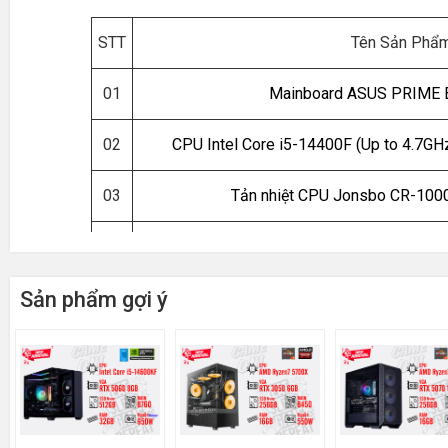
STT
Tên Sản Phẩ
01
Mainboard ASUS PRIME
02
CPU Intel Core i5-14400F (Up to 4.7GH
03
Tản nhiệt CPU Jonsbo CR-1000
04
RAM Great Wall GCPC 16GB DDR4
Sản phẩm gợi ý
05
SSD 256GB PCIe NVM
06
VGA ASUS DUAL Radeon RX 
07
Nguồn AIGO VK650 - 650W 