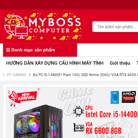
Danh mục sản phẩm
HƯỚNG DẪN XÂY DỰNG CẤU HÌNH MÁY TÍNH
Giới thiệu
PC GAMING
Bộ PC I5-14400F/ Ram 16G/ SSD Nvme 256G/ VGA RTX 6600