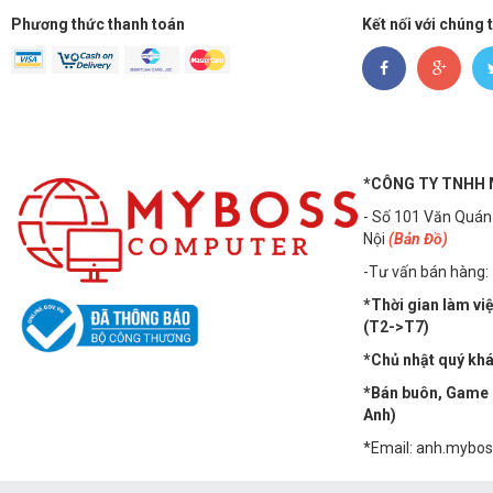
Phương thức thanh toán
Kết nối với chúng 
*CÔNG TY TNHH
- Số 101 Văn Quán
Nội
(Bản Đồ)
-Tư vấn bán hàng:
*Thời gian làm vi
(T2->T7)
*Chủ nhật quý khác
*Bán buôn, Game n
Anh)
*Email: anh.mybo