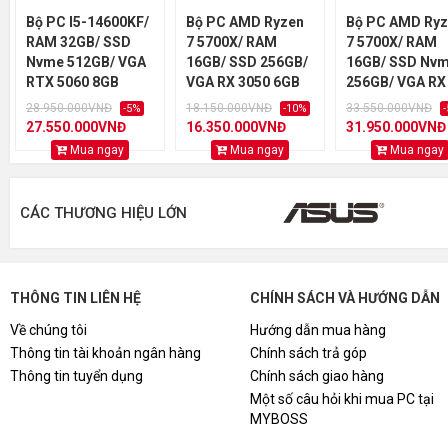
08
Vỏ Case DarkFlash A290 TG - Bla
Bộ PC I5-14600KF/
Bộ PC AMD Ryzen
Bộ PC AMD Ry
RAM 32GB/ SSD
7 5700X/ RAM
7 5700X/ RAM
*QUÝ KHÁCH CHỌN 1 TRONG 2 KM SAU:
Nvme 512GB/ VGA
16GB/ SSD 256GB/
16GB/ SSD Nv
RTX 5060 8GB
VGA RX 3050 6GB
256GB/ VGA RX
0.000.000đ
GIÁ BÁN:
5070 12GB
28.950.000VNĐ
18.150.000VNĐ
33.550.000VNĐ
-5%
-10%
*KHUYẾN MÃI 1:
27.550.000VNĐ
16.350.000VNĐ
31.950.000VNĐ
Mua ngay
Mua ngay
Mua ngay
0.000.000đ
- Giảm giá trực tiếp chỉ còn:
*KHUYẾN MẠI 2:
CÁC THƯƠNG HIỆU LỚN
- TẶNG Bàn phím giả cơ DareU LK 145 RGB, TẶNG C
*HÀNG MỚI 100% và được bảo hành chính hãng 36 tháng,
a15.html
THÔNG TIN LIÊN HỆ
CHÍNH SÁCH VÀ HƯỚNG DẪN
*Tổng hợp các câu hỏi khi mua BỘ MÁY TÍNH (PC) tại MY
Về chúng tôi
Hướng dẫn mua hàng
Thông tin tài khoản ngân hàng
Chính sách trả góp
Thông tin tuyển dụng
Chính sách giao hàng
Một số câu hỏi khi mua PC tại
MYBOSS