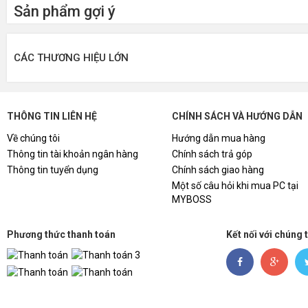
Sản phẩm gợi ý
Số luồng
CÁC THƯƠNG HIỆU LỚN
Tốc độ Turbo tối đa của
P-core
THÔNG TIN LIÊN HỆ
CHÍNH SÁCH VÀ HƯỚNG DẪN
Tốc độ Turbo tối đa của
Về chúng tôi
Hướng dẫn mua hàng
E-core
Thông tin tài khoản ngân hàng
Chính sách trả góp
Thông tin tuyển dụng
Chính sách giao hàng
Một số câu hỏi khi mua PC tại
Tốc độ cơ bản của P-
MYBOSS
core
Phương thức thanh toán
Kết nối với chúng 
Tốc độ cơ bản của E-
core