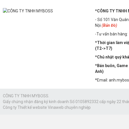
Điện năng tiêu thụ
*CÔNG TY TNHH
- Số 101 Văn Quán
Bộ nhớ đệm
Nội
(Bản Đồ)
-Tư vấn bán hàng:
Bo mạch chủ tương thíc
*Thời gian làm vi
(T2->T7)
*Chủ nhật quý khác
Bộ nhớ hỗ trợ tối đa
*Bán buôn, Game n
Anh)
Loại bộ nhớ
*Email: anh.mybo
CÔNG TY TNHH MYBOSS.
Nhân đồ họa tích hợp
Giấy chứng nhận đăng ký kinh doanh Số 0105892332 cấp ngày 22 thá
Công ty
Thiết kế website Vinaweb
chuyên nghiệp
Phiên bản PCI Express