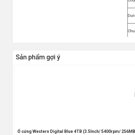
Chủn
Dun
Chu
Bộ 
Sản phẩm gợi ý
Tốc
Tốc 
Kích
Ổ cứng Western Digital Blue 4TB (3.5Inch/ 5400rpm/ 256M