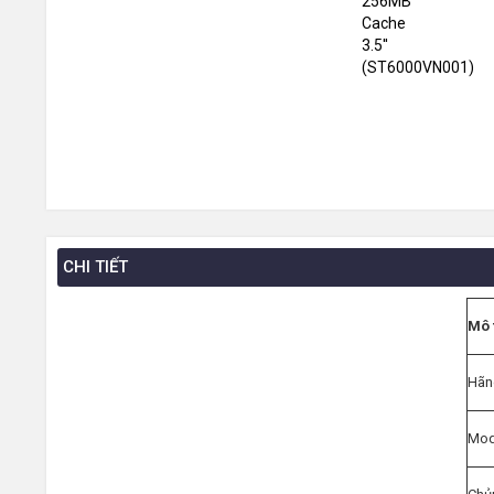
CHI TIẾT
Mô t
Hãn
Mod