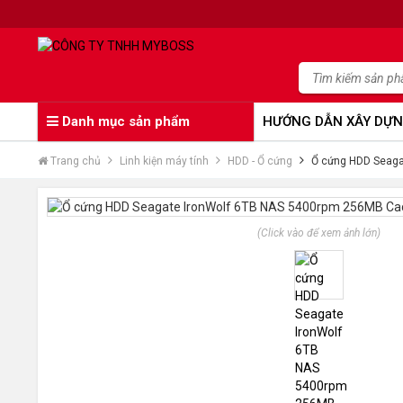
Danh mục sản phẩm
HƯỚNG DẪN XÂY DỰN
Trang chủ
Linh kiện máy tính
HDD - Ổ cứng
Ổ cứng HDD Seaga
(Click vào để xem ảnh lớn)