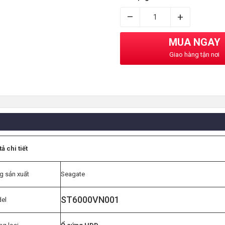
–
+
MUA NGAY
Giao hàng tận nơi
ả chi tiết
g sản xuất
Seagate
ST6000VN001
el