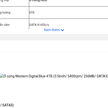
g loại
Ổ cứng HDD
g lượng
6TB
ẩn cắm
SATA III 6Gb/s
Xem thêm
nhớ đệm
256MB
 độ vòng quay
5400rpm
độ truyền dữ liệu
6Gb/s
 thước
3.5"
B/ SATA3)