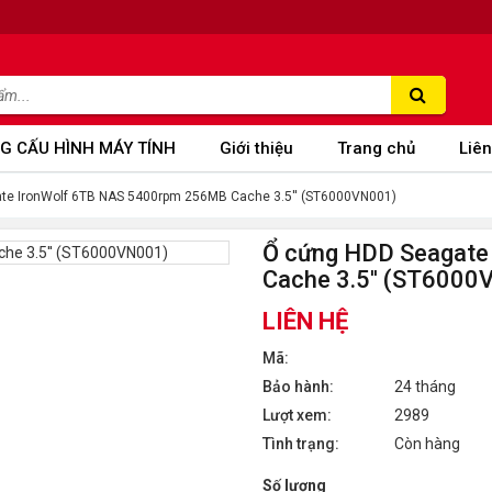
G CẤU HÌNH MÁY TÍNH
Giới thiệu
Trang chủ
Liên
te IronWolf 6TB NAS 5400rpm 256MB Cache 3.5'' (ST6000VN001)
Ổ cứng HDD Seagate
Cache 3.5'' (ST6000
LIÊN HỆ
Mã:
Bảo hành:
24 tháng
Lượt xem:
2989
Tình trạng:
Còn hàng
Số lượng