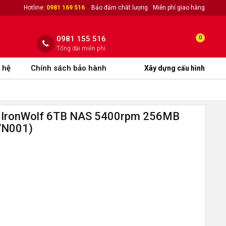
Hotline:
0981 169 516
Bảo đảm chất lượng
Miễn phí giao hàng
0981 155 516
0
Tổng đài miễn phí
 hệ
Chính sách bảo hành
Xây dựng cấu hình
 IronWolf 6TB NAS 5400rpm 256MB
VN001)