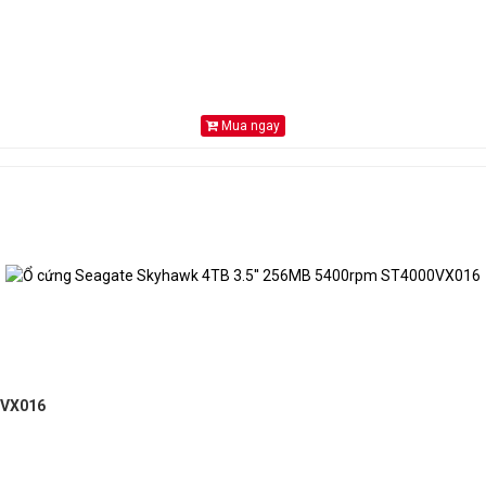
Mua ngay
0VX016