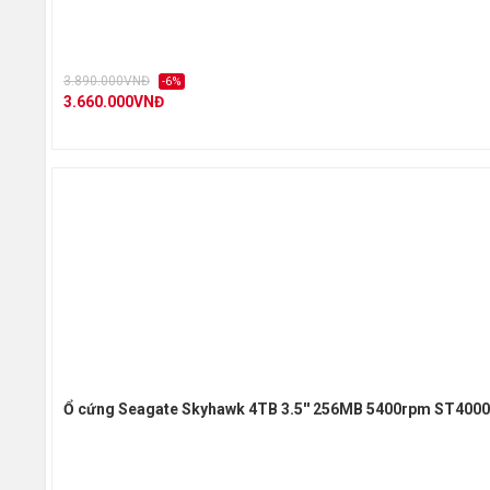
3.890.000VNĐ
-6%
3.660.000VNĐ
Ổ cứng Seagate Skyhawk 4TB 3.5'' 256MB 5400rpm ST400