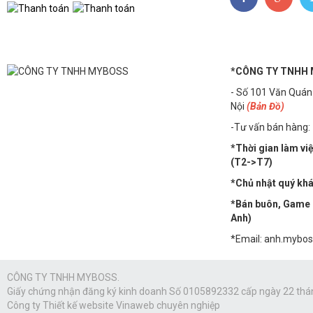
*CÔNG TY TNHH
- Số 101 Văn Quán
Nội
(Bản Đồ)
-Tư vấn bán hàng:
*Thời gian làm vi
(T2->T7)
*Chủ nhật quý khác
*Bán buôn, Game n
Anh)
*Email: anh.mybo
CÔNG TY TNHH MYBOSS.
Giấy chứng nhận đăng ký kinh doanh Số 0105892332 cấp ngày 22 thá
Công ty
Thiết kế website Vinaweb
chuyên nghiệp