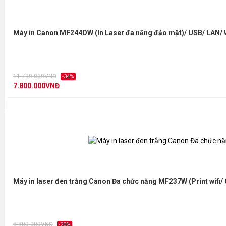
Máy in Canon MF244DW (In Laser đa năng đảo mặt)/ USB/ LAN/ 
11.790.000VNĐ
-34%
7.800.000VNĐ
Máy in laser đen trắng Canon Đa chức năng MF237W (Print wifi/
8.800.000VNĐ
-20%