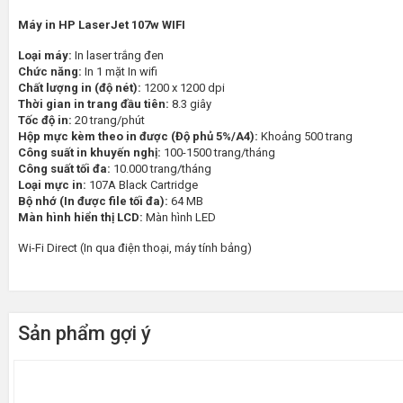
Máy in HP LaserJet 107w WIFI
Loại máy:
In laser trắng đen
Chức năng:
In 1 mặt In wifi
Chất lượng in (độ nét):
1200 x 1200 dpi
Thời gian in trang đầu tiên:
8.3 giây
Tốc độ in:
20 trang/phút
Hộp mực kèm theo in được (Độ phủ 5%/A4):
Khoảng 500 trang
Công suất in khuyến nghị:
100-1500 trang/tháng
Công suất tối đa:
10.000 trang/tháng
Loại mực in:
107A Black Cartridge
Bộ nhớ (In được file tối đa):
64 MB
Màn hình hiển thị LCD:
Màn hình LED
Wi-Fi Direct (In qua điện thoại, máy tính bảng)
Giấy in
Kích thước giấy in hỗ trợ:
A4
A5
B5
Sản phẩm gợi ý
Bao thư
Khay chứa giấy đã in:
100 tờ
Khay nạp giấy:
150 tờ