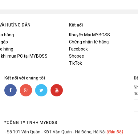
ím
104 phím
VÀ HƯỚNG DẪN
Kết nối
a hàng
Khuyến Mại MYBOSS
 góp
Chứng nhận từ hãng
ard Rollover
Full key với Anti-Ghosting
ao hàng
Facebook
i khi mua PC tại MYBOSS
Shopee
TikTok
ap
PBT Double-shot
Kết nối với chúng tôi
Đă
Nh
kết nối
USB 3.0 và USB 3.1 Type-A
nữ
ết nối
Có dây
*CÔNG TY TNHH MYBOSS
- Số 101 Văn Quán - KĐT Văn Quán - Hà Đông, Hà Nội
(Bản Đồ)