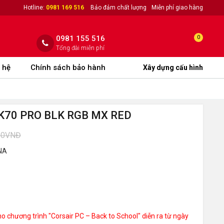
Hotline:
0981 169 516
Bảo đảm chất lượng
Miễn phí giao hàng
0981 155 516
0
Tổng đài miễn phí
 hệ
Chính sách bảo hành
Xây dựng cấu hình
r K70 PRO BLK RGB MX RED
00VNĐ
NA
o chương trình "Corsair PC – Back to School" diễn ra từ ngày