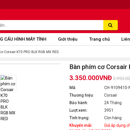
G CẤU HÌNH MÁY TÍNH
Giới thiệu
Trang chủ
Liên
cơ Corsair K70 PRO BLK RGB MX RED
Bàn phím cơ Corsai
3.350.000VNĐ
3.990.0
Mã:
CH-9109410-
Thương hiệu:
Corsair
Bảo hành:
24 Tháng
Lượt xem:
3951
Tình trạng:
Còn hàng
Khuyến mãi:
Giá áp dụng ch