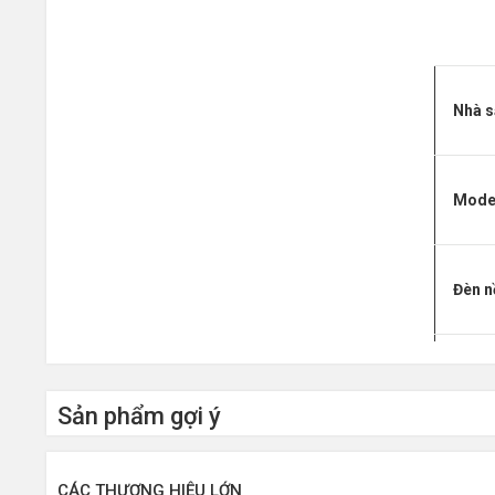
Nhà s
Mode
Đèn n
Tốc đ
Sản phẩm gợi ý
Keysw
CÁC THƯƠNG HIỆU LỚN