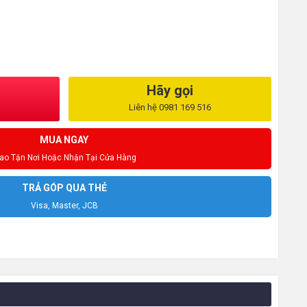
Hãy gọi
Liên hệ 0981 169 516
MUA NGAY
iao Tận Nơi Hoặc Nhận Tại Cửa Hàng
TRẢ GÓP QUA THẺ
Visa, Master, JCB