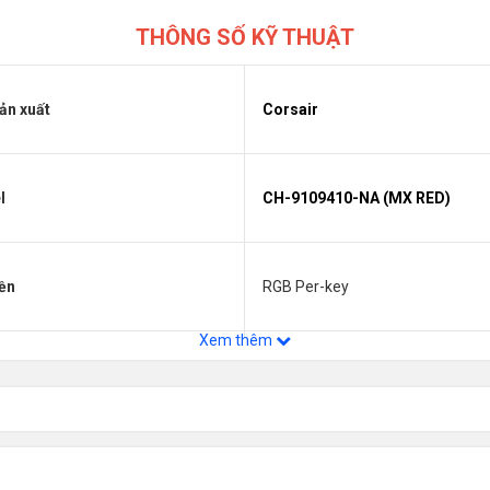
THÔNG SỐ KỸ THUẬT
ản xuất
Corsair
l
CH-9109410-NA (MX RED)
ền
RGB Per-key
Xem thêm
ộ báo cáo
Lên đến 8000Hz với AXON
itch
CHERRY® MX RED