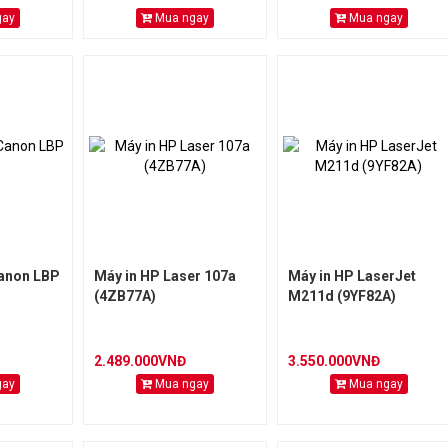
gay
Mua ngay
Mua ngay
Canon LBP
Máy in HP Laser 107a
Máy in HP LaserJet
(4ZB77A)
M211d (9YF82A)
2.489.000VNĐ
3.550.000VNĐ
gay
Mua ngay
Mua ngay