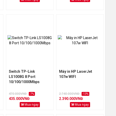
Switch TP-Link
Máy in HP LaserJet
LS1008G 8 Port
107w WIFI
10/100/1000Mbps
470.000VNĐ
2.740.000VNĐ
-7%
-13%
435.000VNĐ
2.390.000VNĐ
Mua ngay
Mua ngay