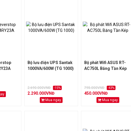
erstop
Bộ lưu điện UPS Santak
Bộ phát Wifi ASUS RT-
RY23A
1000VA/600W (TG 1000)
AC750L Băng Tần Kép
2.690.000VNĐ
795.000VNĐ
-15%
-43%
2.290.000VNĐ
450.000VNĐ
gay
Mua ngay
Mua ngay