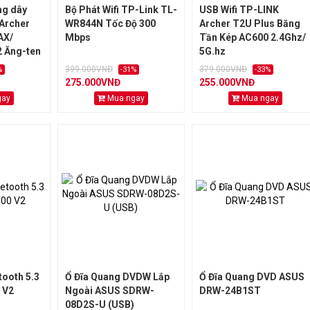
ng dây
Bộ Phát Wifi TP-Link TL-
USB Wifi TP-LINK
 Archer
WR844N Tốc Độ 300
Archer T2U Plus Băng
AX/
Mbps
Tần Kép AC600 2.4Ghz/
 Ăng-ten
5G.hz
th)
399.000VNĐ
379.000VNĐ
%
-31%
-33%
275.000VNĐ
255.000VNĐ
gay
Mua ngay
Mua ngay
ooth 5.3
Ổ Đĩa Quang DVDW Lắp
Ổ Đĩa Quang DVD ASUS
 V2
Ngoài ASUS SDRW-
DRW-24B1ST
08D2S-U (USB)