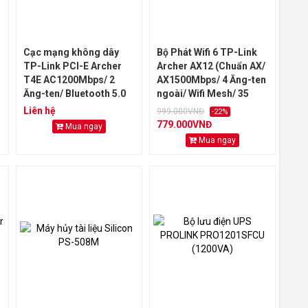
Cạc mạng không dây
Bộ Phát Wifi 6 TP-Link
TP-Link PCI-E Archer
Archer AX12 (Chuẩn AX/
T4E AC1200Mbps/ 2
AX1500Mbps/ 4 Ăng-ten
Ăng-ten/ Bluetooth 5.0
ngoài/ Wifi Mesh/ 35
User)
Liên hệ
999.000VNĐ
-22%
779.000VNĐ
Mua ngay
Mua ngay