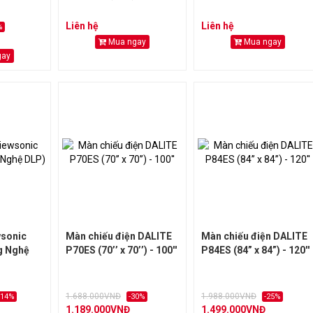
Liên hệ
Liên hệ
%
Mua ngay
Mua ngay
gay
wsonic
Màn chiếu điện DALITE
Màn chiếu điện DALITE
g Nghệ
P70ES (70’’ x 70’’) - 100''
P84ES (84” x 84”) - 120''
1.688.000VNĐ
1.988.000VNĐ
-14%
-30%
-25%
1.189.000VNĐ
1.499.000VNĐ