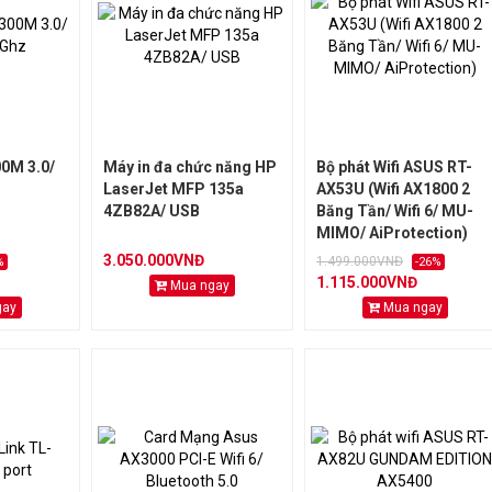
0M 3.0/
Máy in đa chức năng HP
Bộ phát Wifi ASUS RT-
LaserJet MFP 135a
AX53U (Wifi AX1800 2
4ZB82A/ USB
Băng Tần/ Wifi 6/ MU-
MIMO/ AiProtection)
3.050.000VNĐ
1.499.000VNĐ
%
-26%
1.115.000VNĐ
Mua ngay
gay
Mua ngay