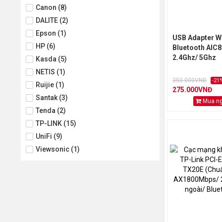
Canon (8)
DALITE (2)
Epson (1)
USB Adapter Wi
HP (6)
Bluetooth AIC
2.4Ghz/ 5Ghz
Kasda (5)
NETIS (1)
350.000VNĐ
-21
Ruijie (1)
275.000VNĐ
Santak (3)
Mua n
Tenda (2)
TP-LINK (15)
UniFi (9)
Viewsonic (1)