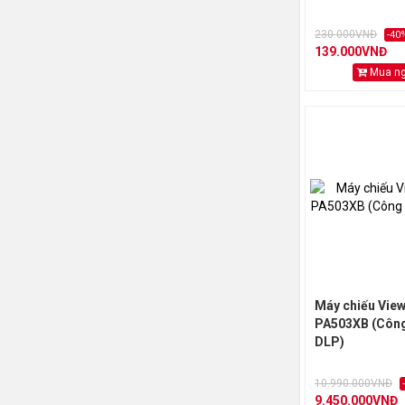
230.000VNĐ
-40
139.000VNĐ
Mua n
Máy chiếu Vie
PA503XB (Côn
DLP)
10.990.000VNĐ
9.450.000VNĐ