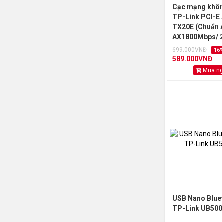
Cạc mạng khô
TP-Link PCI-E
TX20E (Chuẩn 
AX1800Mbps/ 2
ngoài/ Bluetoo
699.000VNĐ
-16
589.000VNĐ
Mua n
USB Nano Bluet
TP-Link UB500