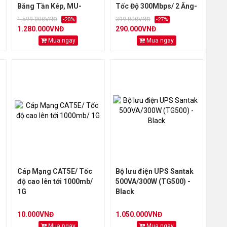
Băng Tần Kép, MU-
Tốc Độ 300Mbps/ 2 Ăng-
MIMO AiMesh,
ten Ngoài
1.599.000VNĐ
399.000VNĐ
-20%
-27%
AiProtection
1.280.000VNĐ
290.000VNĐ
Mua ngay
Mua ngay
Cáp Mạng CAT5E/ Tốc
Bộ lưu điện UPS Santak
độ cao lên tới 1000mb/
500VA/300W (TG500) -
1G
Black
10.000VNĐ
1.050.000VNĐ
Mua ngay
Mua ngay