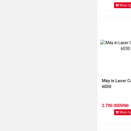
Mua n
Máy in Laser 
6030
2.790.000VNĐ
Mua n