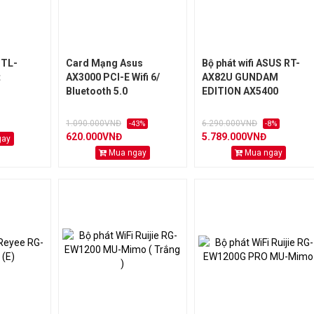
 TL-
Card Mạng Asus
Bộ phát wifi ASUS RT-
t
AX3000 PCI-E Wifi 6/
AX82U GUNDAM
Bluetooth 5.0
EDITION AX5400
1.090.000VNĐ
6.290.000VNĐ
-43%
-8%
620.000VNĐ
5.789.000VNĐ
gay
Mua ngay
Mua ngay