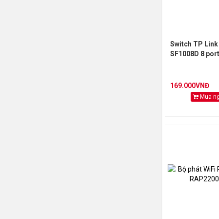
Switch TP Link
SF1008D 8 por
169.000VNĐ
Mua n