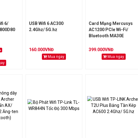
fi 6/
USB Wifi 6 AC300
Card Mạng Mercusys
8800D80
2.4Ghz/ 5G.hz
AC1200 PCIe Wi-Fi/
Bluetooth MA30E
160.000VNĐ
399.000VNĐ
%
Mua ngay
Mua ngay
gay