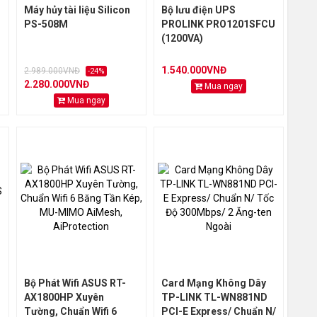
Máy hủy tài liệu Silicon
Bộ lưu điện UPS
PS-508M
PROLINK PRO1201SFCU
(1200VA)
1.540.000VNĐ
2.989.000VNĐ
-24%
2.280.000VNĐ
Mua ngay
Mua ngay
Bộ Phát Wifi ASUS RT-
Card Mạng Không Dây
AX1800HP Xuyên
TP-LINK TL-WN881ND
Tường, Chuẩn Wifi 6
PCI-E Express/ Chuẩn N/