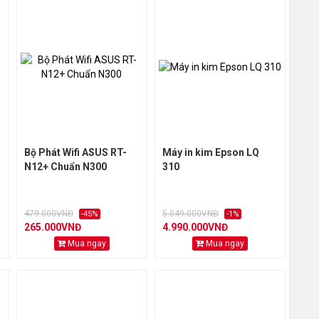
Bộ Phát Wifi ASUS RT-
Máy in kim Epson LQ
N12+ Chuẩn N300
310
479.000VNĐ
5.049.000VNĐ
-45%
-1%
265.000VNĐ
4.990.000VNĐ
Mua ngay
Mua ngay