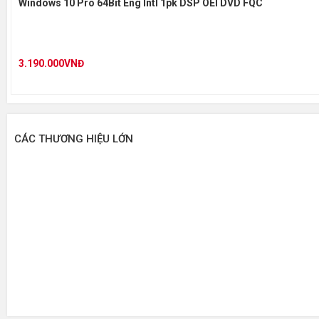
Windows 10 Pro 64Bit Eng Intl 1pk DSP OEI DVD FQC
3.190.000VNĐ
CÁC THƯƠNG HIỆU LỚN