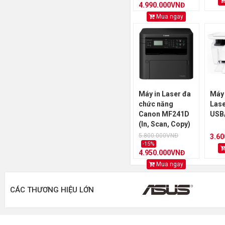
4.990.000VNĐ
Mua ngay
Máy in Laser đa
Máy 
chức năng
Lase
Canon MF241D
USB/
(In, Scan, Copy)
2 mặt/ USB
5.800.000VNĐ
3.6
-15%
4.950.000VNĐ
Mua ngay
CÁC THƯƠNG HIỆU LỚN