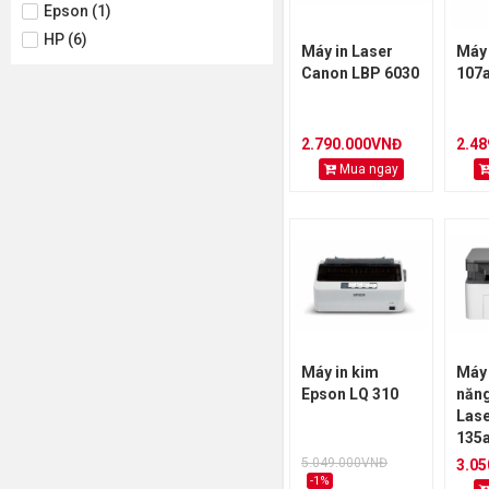
Epson (1)
HP (6)
Máy in Laser
Máy 
Canon LBP 6030
107a
2.790.000VNĐ
2.4
Mua ngay
Máy in kim
Máy 
Epson LQ 310
năn
Las
135
USB
5.049.000VNĐ
3.0
-1%