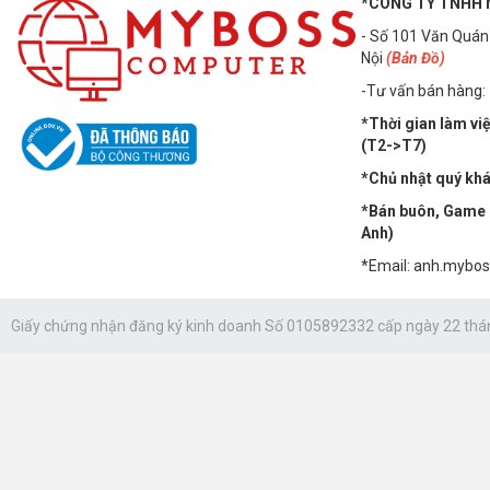
*CÔNG TY TNHH
- Số 101 Văn Quán
Nội
(Bản Đồ)
-Tư vấn bán hàng:
*Thời gian làm vi
(T2->T7)
*Chủ nhật quý khác
*Bán buôn, Game n
Anh)
*Email: anh.mybo
Giấy chứng nhận đăng ký kinh doanh Số 0105892332 cấp ngày 22 thá