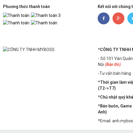
Phương thức thanh toán
Kết nối với chúng 
*CÔNG TY TNHH
- Số 101 Văn Quán
Nội
(Bản Đồ)
-Tư vấn bán hàng:
*Thời gian làm vi
(T2->T7)
*Chủ nhật quý khác
*Bán buôn, Game n
Anh)
*Email: anh.mybo