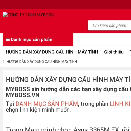
Danh mục sản phẩm
HƯỚNG DẪN XÂY DỰNG CẤU HÌNH MÁY TÍNH
Giới thiệu
HƯỚNG DẪN XÂY DỰNG CẤU HÌNH MÁY TÍNH
HƯỚNG DẪN XÂY DỰNG CẤU HÌNH MÁY T
MYBOSS xin hướng dẫn các bạn xây dựng cấu hì
MYBOSS.VN
Tại
DANH MỤC SẢN PHẨM
, trong phần
LINH K
chọn linh kiện mình muốn.
Trong Main mình chọn Asus B365M EX, rồi 