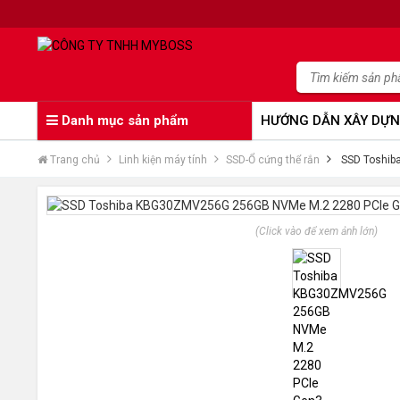
Danh mục sản phẩm
HƯỚNG DẪN XÂY DỰN
Trang chủ
Linh kiện máy tính
SSD-Ổ cứng thể rắn
SSD Toshib
(Click vào để xem ảnh lớn)