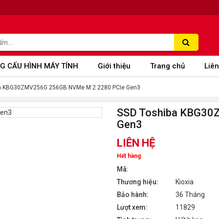
G CẤU HÌNH MÁY TÍNH
Giới thiệu
Trang chủ
Liên
a KBG30ZMV256G 256GB NVMe M.2 2280 PCIe Gen3
SSD Toshiba KBG30
Gen3
LIÊN HỆ
Hết hàng
Mã:
Thương hiệu:
Kioxia
Bảo hành:
36 Tháng
Lượt xem:
11829