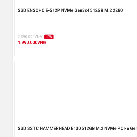
SSD ENSOHO E-512P NVMe Gen3x4 512GB M.2 2280
2.390.000VNĐ
-17%
1.990.000VNĐ
SSD SSTC HAMMERHEAD E130 512GB M.2 NVMe PCI-e Ge