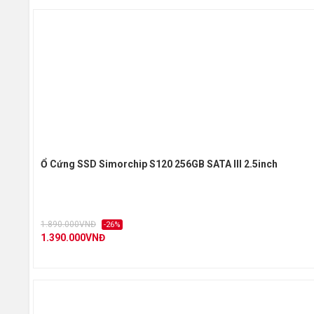
Ổ Cứng SSD Simorchip S120 256GB SATA III 2.5inch
1.890.000VNĐ
-26%
1.390.000VNĐ