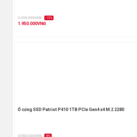
2.290.000VNĐ
-15%
1.950.000VNĐ
Ổ cứng SSD Patriot P410 1TB PCIe Gen4 x4 M.2 2280
3.550.000VNĐ
-8%