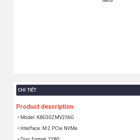
CHI TIẾT
Product description
• Model: KBG30ZMV256G
• Interface: M.2 PCIe NVMe
• Disc format: 2280