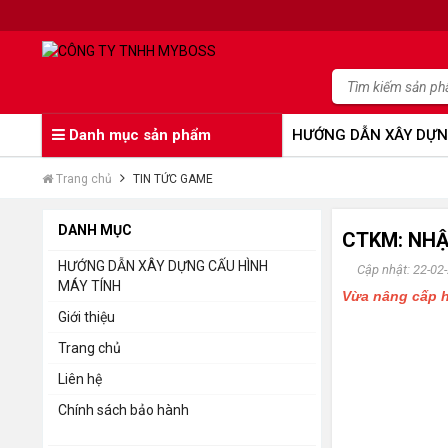
Danh mục sản phẩm
HƯỚNG DẪN XÂY DỰN
Trang chủ
TIN TỨC GAME
DANH MỤC
CTKM: NHẬ
HƯỚNG DẪN XÂY DỰNG CẤU HÌNH
Cập nhật: 22-02
MÁY TÍNH
Vừa nâng cấp h
Giới thiệu
Trang chủ
Liên hệ
Chính sách bảo hành