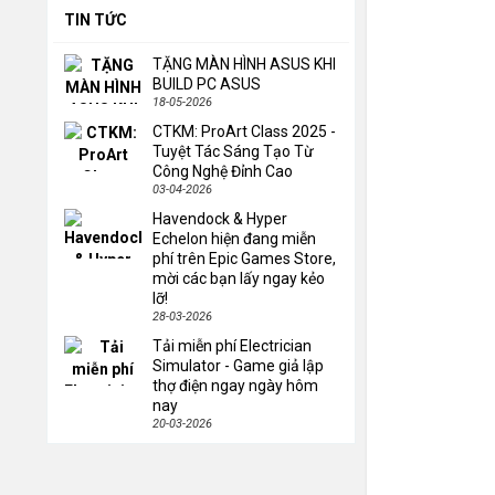
TIN TỨC
TẶNG MÀN HÌNH ASUS KHI
BUILD PC ASUS
18-05-2026
CTKM: ProArt Class 2025 -
Tuyệt Tác Sáng Tạo Từ
Công Nghệ Đỉnh Cao
03-04-2026
Havendock & Hyper
Echelon hiện đang miễn
phí trên Epic Games Store,
mời các bạn lấy ngay kẻo
lỡ!
28-03-2026
Tải miễn phí Electrician
Simulator - Game giả lập
thợ điện ngay ngày hôm
nay
20-03-2026