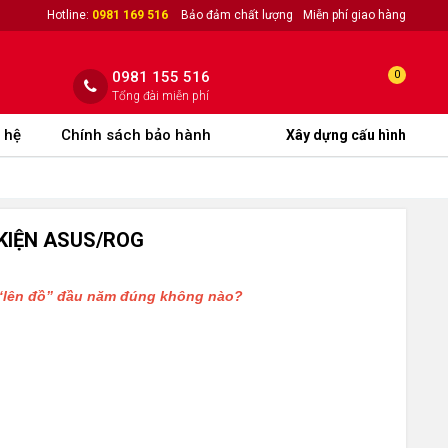
Hotline:
0981 169 516
Bảo đảm chất lượng
Miễn phí giao hàng
0981 155 516
0
Tổng đài miễn phí
 hệ
Chính sách bảo hành
Xây dựng cấu hình
 KIỆN ASUS/ROG
ú “lên đồ” đầu năm đúng không nào?