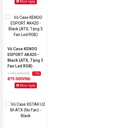
Mua ngay
Vỏ Case KENOO
ESPORT AK420 -
Black (ATX, Tặng 3
Fan Led RGB)
1.090.000VNĐ
-19%
879.000VNĐ
Mua ngay