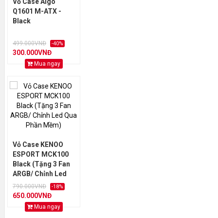
Vỏ Case Aigo
Q1601 M-ATX -
Black
499.000VNĐ
-40%
300.000VNĐ
Mua ngay
Vỏ Case KENOO
ESPORT MCK100
Black (Tặng 3 Fan
ARGB/ Chỉnh Led
Qua Phần Mềm)
790.000VNĐ
-18%
650.000VNĐ
Mua ngay