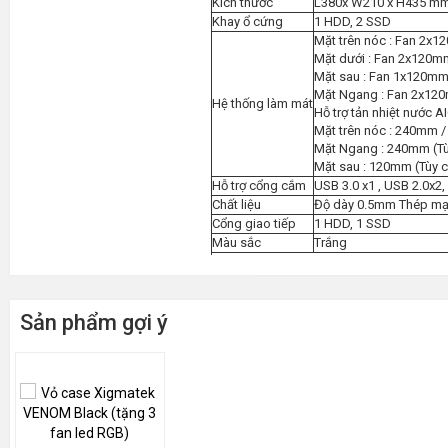
Kích thước
L380x W210 x H435 m
Khay ổ cứng
1 HDD, 2 SSD
Mặt trên nóc : Fan 2x1
Mặt dưới : Fan 2x120m
Mặt sau : Fan 1x120mm
Mặt Ngang : Fan 2x120
Hệ thống làm mát
Hỗ trợ tản nhiệt nước AI
Mặt trên nóc : 240mm 
Mặt Ngang : 240mm (Tù
Mặt sau : 120mm (Tùy 
Hỗ trợ cổng cắm
USB 3.0 x1 , USB 2.0x2
Chất liệu
Độ dày 0.5mm Thép mạ S
Cổng giao tiếp
1 HDD, 1 SSD
Màu sắc
Trắng
Thông tin khác
Mô tả khác
Hỗ trợ VGA 330mm - Hỗ
Sản phẩm gợi ý