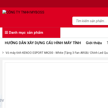
Danh mục sản phẩm
HƯỚNG DẪN XÂY DỰNG CẤU HÌNH MÁY TÍNH
Giới thiệu
Vỏ máy tính KENOO ESPORT MK200 - White (Tặng 3 Fan ARGB/ Chỉnh Led Q
ev