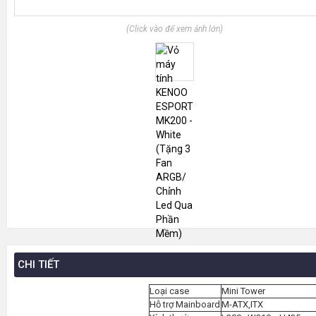
(Click vào để xem ảnh lớn)
CHI TIẾT
Loại case
Mini Tower
Hỗ trợ Mainboard
M-ATX,ITX