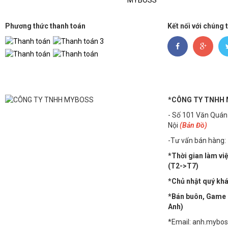
MYBOSS
Phương thức thanh toán
Kết nối với chúng 
*CÔNG TY TNHH
- Số 101 Văn Quán
Nội
(Bản Đồ)
-Tư vấn bán hàng:
*Thời gian làm vi
(T2->T7)
*Chủ nhật quý khác
*Bán buôn, Game n
Anh)
*Email: anh.mybo