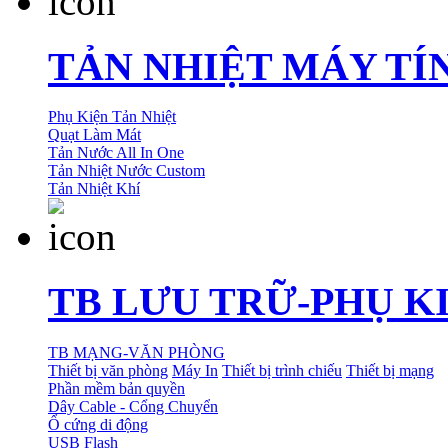
TẢN NHIỆT MÁY TÍ
Phụ Kiện Tản Nhiệt
Quạt Làm Mát
Tản Nước All In One
Tản Nhiệt Nước Custom
Tản Nhiệt Khí
TB LƯU TRỮ-PHỤ K
TB MẠNG-VĂN PHÒNG
Thiết bị văn phòng
Máy In
Thiết bị trình chiếu
Thiết bị mạng
Phần mềm bản quyền
Dây Cable - Cổng Chuyển
Ổ cứng di động
USB Flash