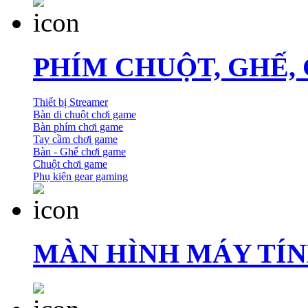
PHÍM CHUỘT, GHẾ,
Thiết bị Streamer
Bàn di chuột chơi game
Bàn phím chơi game
Tay cầm chơi game
Bàn - Ghế chơi game
Chuột chơi game
Phụ kiện gear gaming
MÀN HÌNH MÁY TÍ