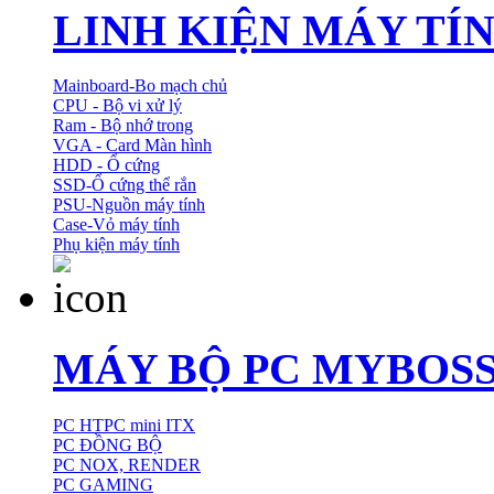
LINH KIỆN MÁY TÍ
Mainboard-Bo mạch chủ
CPU - Bộ vi xử lý
Ram - Bộ nhớ trong
VGA - Card Màn hình
HDD - Ổ cứng
SSD-Ổ cứng thể rắn
PSU-Nguồn máy tính
Case-Vỏ máy tính
Phụ kiện máy tính
MÁY BỘ PC MYBOS
PC HTPC mini ITX
PC ĐỒNG BỘ
PC NOX, RENDER
PC GAMING