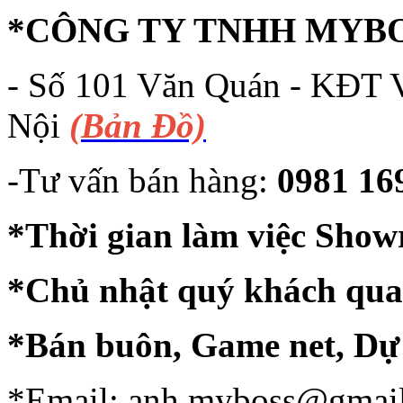
*CÔNG TY TNHH MYB
- Số 101 Văn Quán - KĐT 
Nội
(Bản Đồ)
-Tư vấn bán hàng:
0981 169
*Thời gian làm việc Show
*Chủ nhật quý khách qua v
*Bán buôn, Game net, Dự
*Email: anh.myboss@gmai