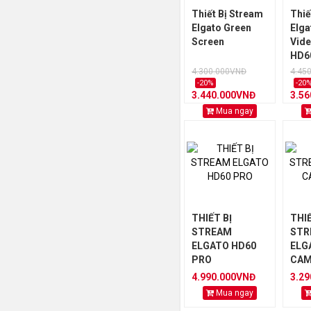
Thiết Bị Stream
Thiế
Elgato Green
Elg
Screen
Vide
HD6
4.300.000VNĐ
4.45
-20%
-20
3.440.000VNĐ
3.5
Mua ngay
THIẾT BỊ
THIẾ
STREAM
STR
ELGATO HD60
ELG
PRO
CAM
4.990.000VNĐ
3.2
Mua ngay