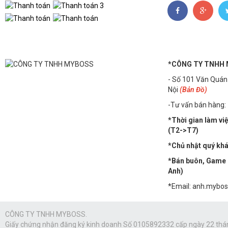
*CÔNG TY TNHH
- Số 101 Văn Quán
Nội
(Bản Đồ)
-Tư vấn bán hàng:
*Thời gian làm vi
(T2->T7)
*Chủ nhật quý khác
*Bán buôn, Game n
Anh)
*Email: anh.mybo
CÔNG TY TNHH MYBOSS.
Giấy chứng nhận đăng ký kinh doanh Số 0105892332 cấp ngày 22 thá