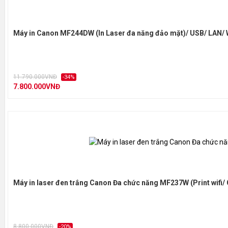
Máy in Canon MF244DW (In Laser đa năng đảo mặt)/ USB/ LAN/ 
11.790.000VNĐ
-34%
7.800.000VNĐ
Máy in laser đen trắng Canon Đa chức năng MF237W (Print wifi/
8.800.000VNĐ
-20%