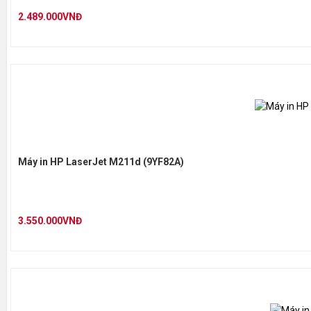
Khổ A4; 2
Tính năng chung
2.489.000VNĐ
tự/giây(
Máy in HP LaserJet M211d (9YF82A)
3.550.000VNĐ