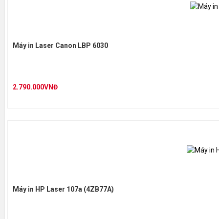
Khổ giấy
A4
Khay giấy
80 tờ
Máy in Laser Canon LBP 6030
Cổng kết nối
USB 1.1,
2.790.000VNĐ
Hộp mực
Sử dụng
Kích thước
275 (W) 
Trọng Lượng
N/A
Windows®
Máy in HP Laser 107a (4ZB77A)
Hệ điều hành hỗ trợ
Vista®, 