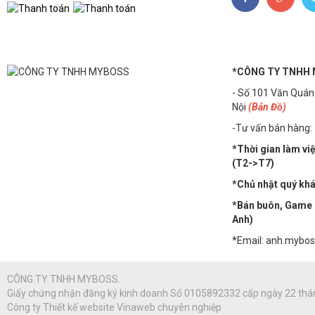
*CÔNG TY TNHH
- Số 101 Văn Quán
Nội
(Bản Đồ)
-Tư vấn bán hàng:
*Thời gian làm vi
(T2->T7)
*Chủ nhật quý khác
*Bán buôn, Game n
Anh)
*Email: anh.mybo
CÔNG TY TNHH MYBOSS.
Giấy chứng nhận đăng ký kinh doanh Số 0105892332 cấp ngày 22 thá
Công ty
Thiết kế website Vinaweb
chuyên nghiệp