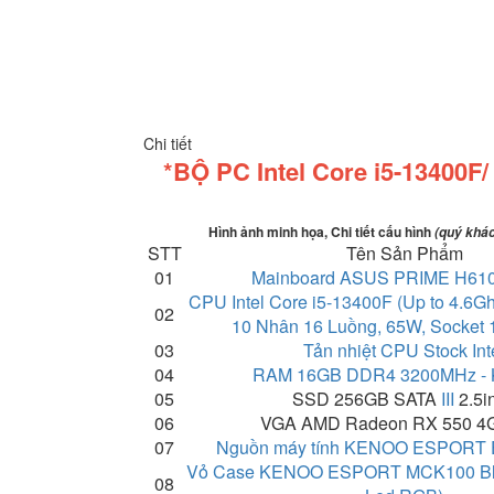
Chi tiết
*BỘ PC Intel Core i5-13400
Hình ảnh minh họa, Chi tiết cấu hình
(quý khác
STT
Tên Sản Phẩm
01
Mainboard ASUS PRIME H61
CPU Intel Core i5-13400F (Up to 4.6G
02
10 Nhân 16 Luồng, 65W, Socket 
03
Tản nhiệt CPU Stock Int
04
RAM 16GB DDR4 3200MHz - 
05
SSD 256GB SATA
III
2.5i
06
VGA AMD Radeon RX 550 
07
Nguồn máy tính KENOO ESPORT 
Vỏ Case KENOO ESPORT MCK100 Bla
08