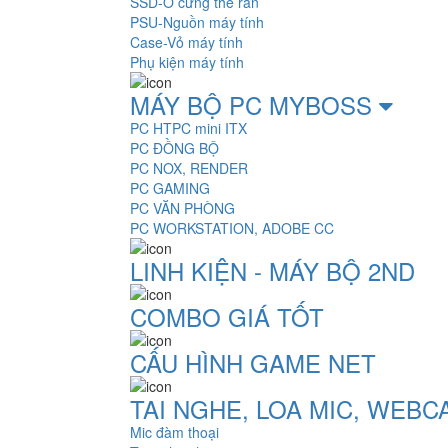
SSD-Ổ cứng thể rắn
PSU-Nguồn máy tính
Case-Vỏ máy tính
Phụ kiện máy tính
MÁY BỘ PC MYBOSS
PC HTPC mini ITX
PC ĐỒNG BỘ
PC NOX, RENDER
PC GAMING
PC VĂN PHÒNG
PC WORKSTATION, ADOBE CC
LINH KIỆN - MÁY BỘ 2ND
COMBO GIÁ TỐT
CẤU HÌNH GAME NET
TAI NGHE, LOA MIC, WEB
Mic đàm thoại