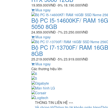
19.959.000VNĐ
-9%
18.190.000VNĐ
Mua ngay
Bộ PC I5-14600KF/ RAM 16
5050 8GB
24.959.000VNĐ
-7%
23.250.000VNĐ
Mua ngay
Bộ PC I7-13700F/ RAM 16G
8GB
25.219.000VNĐ
-5%
23.919.000VNĐ
Mua ngay
Các thương hiệu lớn
THÔNG TIN LIÊN HỆ
Về chúng tôi
Thông tin tài khoản ngân hàng
Thôn