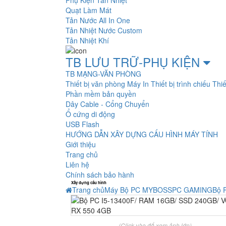
Phụ Kiện Tản Nhiệt
Quạt Làm Mát
Tản Nước All In One
Tản Nhiệt Nước Custom
Tản Nhiệt Khí
TB LƯU TRỮ-PHỤ KIỆN
TB MẠNG-VĂN PHÒNG
Thiết bị văn phòng
Máy In
Thiết bị trình chiếu
Thiế
Phần mềm bản quyền
Dây Cable - Cổng Chuyển
Ổ cứng di động
USB Flash
HƯỚNG DẪN XÂY DỰNG CẤU HÌNH MÁY TÍNH
Giới thiệu
Trang chủ
Liên hệ
Chính sách bảo hành
Xây dựng cấu hình
Trang chủ
Máy Bộ PC MYBOSS
PC GAMING
Bộ 
(Click vào để xem ảnh lớn)