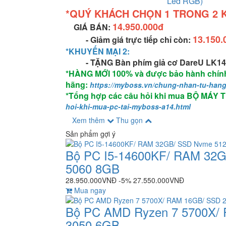
Led RGB)
*QUÝ KHÁCH CHỌN 1 TRONG 2 
14.950.000đ
GIÁ BÁN:
13.150.
- Giảm giá trực tiếp chỉ còn:
*KHUYẾN MẠI 2:
- TẶNG Bàn phím giả cơ DareU LK1
*HÀNG MỚI 100% và được bảo hành chính
hãng:
https://myboss.vn/chung-nhan-tu-hang
*Tổng hợp các câu hỏi khi mua BỘ MÁY T
hoi-khi-mua-pc-tai-myboss-a14.html
Xem thêm
Thu gọn
Sản phẩm gợi ý
Bộ PC I5-14600KF/ RAM 32
5060 8GB
28.950.000VNĐ
-5%
27.550.000VNĐ
Mua ngay
Bộ PC AMD Ryzen 7 5700X/
3050 6GB