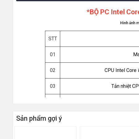
*BỘ PC Intel Co
Hình ảnh mi
STT
01
Ma
02
CPU Intel Core
03
Tản nhiệt C
04
RA
Sản phẩm gợi ý
05
06