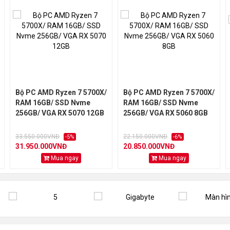
 AIGO VK650 - 650W 85% EFFICIENCY
 ESPORT MCK100 - Black (Tặng 3 Fan Led RGB)
Bộ PC AMD Ryzen 7 5700X/
Bộ PC AMD Ryzen 7 5700X/
RAM 16GB/ SSD Nvme
RAM 16GB/ SSD Nvme
256GB/ VGA RX 5070 12GB
256GB/ VGA RX 5060 8GB
33.550.000VNĐ
22.150.000VNĐ
-5%
-6%
31.950.000VNĐ
20.850.000VNĐ
Mua ngay
Mua ngay
NG Chuột Logitech G102 Gen2, TẶNG Tai nghe DareU 416 RG
áng, chứng nhận GOLD từ hãng:
https://myboss.vn/chung-nhan-tu
i MYBOSS:
https://myboss.vn/mot-so-cau-hoi-khi-mua-pc-tai-myboss-