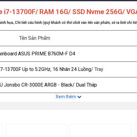
re i7-13700F/ RAM 16G/ SSD Nvme 256G/ V
nh họa, Chi tiết cấu hình
(quý khách có thể click vào tên sản phẩm, sẽ ra link chi ti
Tên Sản Phẩm
inboard ASUS PRIME B760M-F D4
 i7-13700F Up to 5.2GHz, 16 Nhân 24 Luồng
/ Tray
PU Jonsbo CR-3000E ARGB - Black/ Dual Tháp
Xem thêm
M 16GB DDR4 3200MHz - Kẹp Tản
SSD 256GB PCIe NVMe Gen3x4
VGA ASUS DUAL RTX 5050 8GB