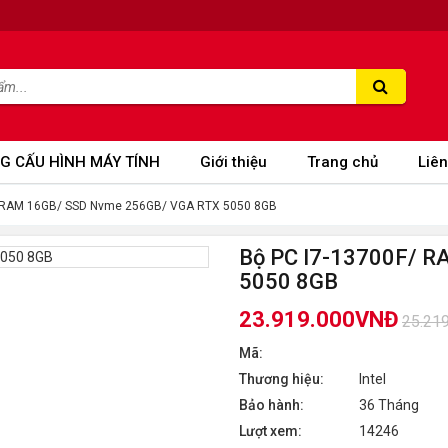
G CẤU HÌNH MÁY TÍNH
Giới thiệu
Trang chủ
Liên
/ RAM 16GB/ SSD Nvme 256GB/ VGA RTX 5050 8GB
Bộ PC I7-13700F/ 
5050 8GB
23.919.000VNĐ
25.21
Mã:
Thương hiệu:
Intel
Bảo hành:
36 Tháng
Lượt xem:
14246