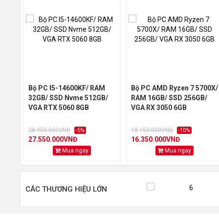
07
Nguồn
08
Vỏ Case KENOO
*QUÝ KHÁCH CHỌN 1 TRONG 2 KM SAU:
25.219.000đ
GIÁ BÁN:
Bộ PC I5-14600KF/ RAM
Bộ PC AMD Ryzen 7 5700X/
32GB/ SSD Nvme 512GB/
RAM 16GB/ SSD 256GB/
*KHUYẾN MÃI 1:
VGA RTX 5060 8GB
VGA RX 3050 6GB
29.519.000đ
- Giảm giá trực tiếp chỉ còn:
28.950.000VNĐ
18.150.000VNĐ
-5%
-10%
*KHUYẾN MẠI 2:
27.550.000VNĐ
16.350.000VNĐ
Mua ngay
Mua ngay
- TẶNG Bàn phím giả cơ DareU LK 145 RGB, TẶ
*HÀNG MỚI 100% và được bảo hành chính hãng 36 th
*Tổng hợp các câu hỏi khi mua BỘ MÁY TÍNH (PC) tạ
CÁC THƯƠNG HIỆU LỚN