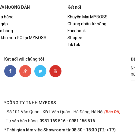
VÀ HƯỚNG DẪN
Kết nối
a hàng
Khuyến Mại MYBOSS
 góp
Chứng nhận từ hãng
ao hàng
Facebook
i khi mua PC tại MYBOSS
Shopee
TikTok
Kết nối với chúng tôi
Đă
Nh
nữ
*CÔNG TY TNHH MYBOSS
- Số 101 Văn Quán - KĐT Văn Quán - Hà Đông, Hà Nội
(Bản Đồ)
-Tư vấn bán hàng:
0981 169 516 - ​0981 155 516
*Thời gian làm việc Showroom từ 08:30 - 18:30 (T2->T7)