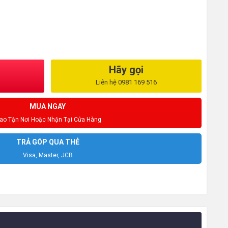
Hãy gọi
Liên hệ 0981 169 516
MUA NGAY
iao Tận Nơi Hoặc Nhận Tại Cửa Hàng
TRẢ GÓP QUA THẺ
Visa, Master, JCB