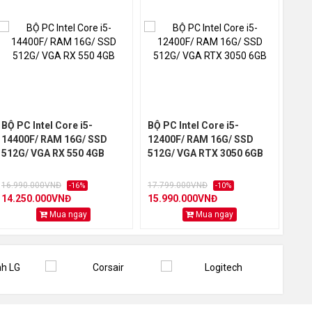
01
36 tháng
Link
01
Link
BỘ PC Intel Core i5-
BỘ PC Intel Core i5-
Bộ 
14400F/ RAM 16G/ SSD
12400F/ RAM 16G/ SSD
16G
512G/ VGA RX 550 4GB
512G/ VGA RTX 3050 6GB
VGA
16.990.000VNĐ
17.799.000VNĐ
33.
-16%
-10%
14.250.000VNĐ
15.990.000VNĐ
32.
Mua ngay
Mua ngay
B
-hang.--a15.html
a14.html