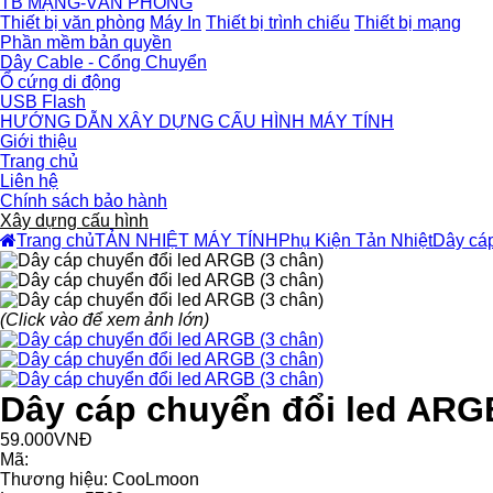
TB MẠNG-VĂN PHÒNG
Thiết bị văn phòng
Máy In
Thiết bị trình chiếu
Thiết bị mạng
Phần mềm bản quyền
Dây Cable - Cổng Chuyển
Ổ cứng di động
USB Flash
HƯỚNG DẪN XÂY DỰNG CẤU HÌNH MÁY TÍNH
Giới thiệu
Trang chủ
Liên hệ
Chính sách bảo hành
Xây dựng cấu hình
Trang chủ
TẢN NHIỆT MÁY TÍNH
Phụ Kiện Tản Nhiệt
Dây cáp
(Click vào để xem ảnh lớn)
Dây cáp chuyển đổi led ARGB
59.000VNĐ
Mã:
Thương hiệu:
CooLmoon