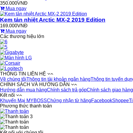
350.000VNĐ
Mua ngay
Kem tản nhiệt Arctic MX-2 2019 Edition
169.000VNĐ
Mua ngay
Các thương hiệu lớn
THÔNG TIN LIÊN HỆ
Về chúng tôi
Thông tin tài khoản ngân hàng
Thông tin tuyển dụn
CHÍNH SÁCH VÀ HƯỚNG DẪN
Hướng dẫn mua hàng
Chính sách trả góp
Chính sách giao hàng
Kết nối
Khuyến Mại MYBOSS
Chứng nhận từ hãng
Facebook
Shopee
T
Phương thức thanh toán
Kết nối với chúng tôi