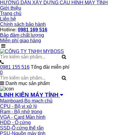
HƯỚNG DẪN XÂY DỰNG CẤU HÌNH MÁY TÍNH
Giới thiệu
Trang chủ
Liên hệ
Chính sách bảo hành
Hotline:
0981 169 516
Bảo đảm chất lượng
Miễn phí giao hàng
0981 155 516
Tổng đài miễn phí
0
Danh mục sản phẩm
LINH KIỆN MÁY TÍNH
Mainboard-Bo mạch chủ
CPU - Bộ vi xử lý
Ram - Bộ nhớ trong
VGA - Card Màn hình
HDD - Ổ cứng
SSD-Ổ cứng thể rắn
PSU-Nguồn máy tính