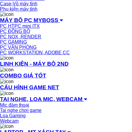
Case-Vỏ máy tính
Phụ kiện máy tính
MÁY BỘ PC MYBOSS
PC HTPC mini ITX
PC ĐỒNG BỘ
PC NOX, RENDER
PC GAMING
PC VĂN PHÒNG
PC WORKSTATION, ADOBE CC
LINH KIỆN - MÁY BỘ 2ND
COMBO GIÁ TỐT
CẤU HÌNH GAME NET
TAI NGHE, LOA MIC, WEBCAM
Mic đàm thoại
Tai nghe chơi game
Loa Gaming
Webcam