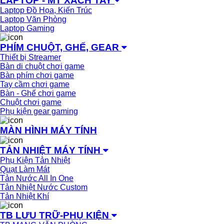
LAPTOP - MT XÁCH TAY
Laptop Đồ Họa, Kiến Trúc
Laptop Văn Phòng
Laptop Gaming
PHÍM CHUỘT, GHẾ, GEAR
Thiết bị Streamer
Bàn di chuột chơi game
Bàn phím chơi game
Tay cầm chơi game
Bàn - Ghế chơi game
Chuột chơi game
Phụ kiện gear gaming
MÀN HÌNH MÁY TÍNH
TẢN NHIỆT MÁY TÍNH
Phụ Kiện Tản Nhiệt
Quạt Làm Mát
Tản Nước All In One
Tản Nhiệt Nước Custom
Tản Nhiệt Khí
TB LƯU TRỮ-PHỤ KIỆN