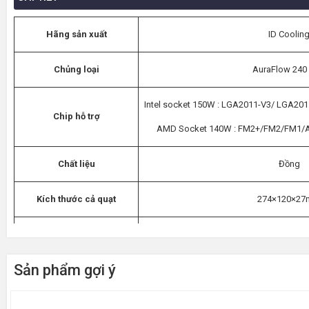
Hãng sản xuất
ID Coolin
Chủng loại
AuraFlow 240
Intel socket 150W : LGA2011-V3/ LGA2
Chip hỗ trợ
AMD Socket 140W : FM2+/FM2/FM
Chất liệu
Đồng
Kích thước cả quạt
274×120×2
Trọng lượng
1183±10g
Sản phẩm gợi ý
Quạt đi kèm
2 x Fan 120m