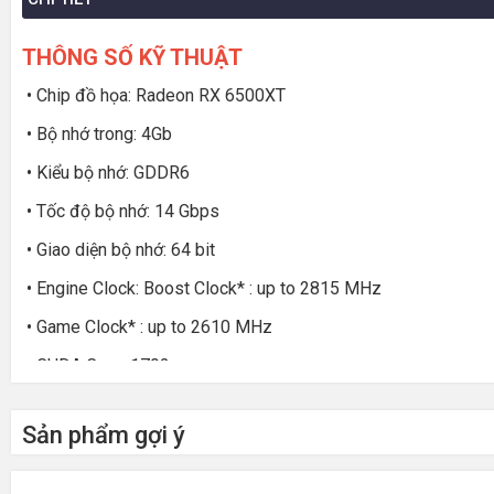
THÔNG SỐ KỸ THUẬT
• Chip đồ họa: Radeon RX 6500XT
• Bộ nhớ trong: 4Gb
• Kiểu bộ nhớ: GDDR6
• Tốc độ bộ nhớ: 14 Gbps
• Giao diện bộ nhớ: 64 bit
• Engine Clock: Boost Clock* : up to 2815 MHz
• Game Clock* : up to 2610 MHz
• CUDA Core: 1792
• DirectX: 12 Ultimate
Sản phẩm gợi ý
• Chuẩn khe cắm: PCI Express 4.0