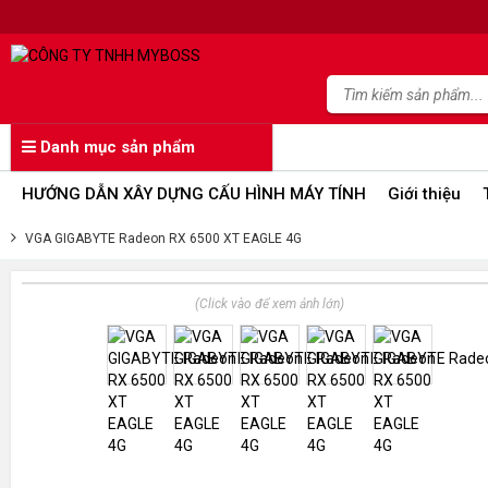
Danh mục sản phẩm
HƯỚNG DẪN XÂY DỰNG CẤU HÌNH MÁY TÍNH
Giới thiệu
VGA GIGABYTE Radeon RX 6500 XT EAGLE 4G
(Click vào để xem ảnh lớn)