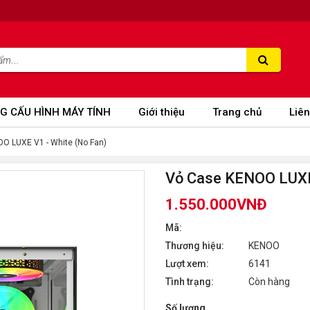
G CẤU HÌNH MÁY TÍNH
Giới thiệu
Trang chủ
Liên
O LUXE V1 - White (No Fan)
Vỏ Case KENOO LUXE 
1.550.000VNĐ
Mã:
Thương hiệu:
KENOO
Lượt xem:
6141
Tình trạng:
Còn hàng
Số lượng