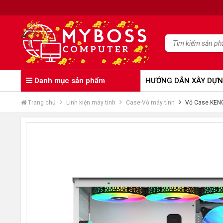
Danh mục sản phẩm
HƯỚNG DẪN XÂY DỰN
Trang chủ
Linh kiện máy tính
Case-Vỏ máy tính
Vỏ Case KENO