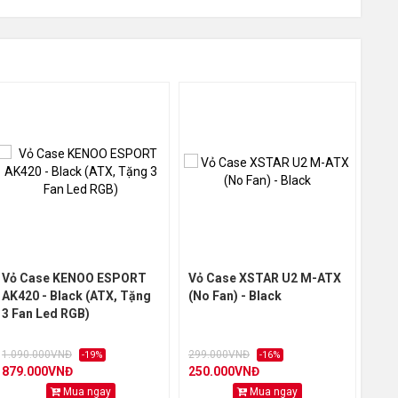
Vỏ Case KENOO ESPORT
Vỏ Case XSTAR U2 M-ATX
Vỏ 
AK420 - Black (ATX, Tặng
(No Fan) - Black
Bla
/ Mặt
3 Fan Led RGB)
1.090.000VNĐ
299.000VNĐ
2.4
-19%
-16%
879.000VNĐ
250.000VNĐ
1.9
ựa (ABS)
Mua ngay
Mua ngay