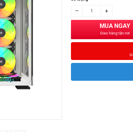
–
+
MUA NGAY
Giao hàng tận nơi
G