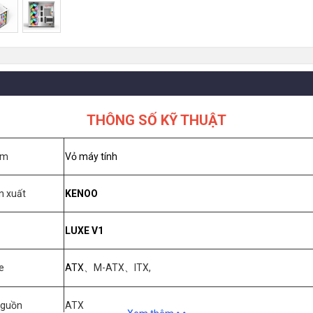
THÔNG SỐ KỸ THUẬT
ẩm
Vỏ máy tính
n xuất
KENOO
LUXE V1
se
ATX
M-ATX
ITX,
、
、
Nguồn
ATX