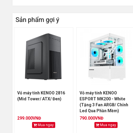
Hỗ trợ
Sản phẩm gợi ý
Hỗ trợ c
nhiệt C
Hỗ trợ 
Hỗ trợ t
AIO
Nắp hôn
Vỏ máy tính KENOO 2816
Vỏ máy tính KENOO
(Mid Tower/ ATX/ Đen)
ESPORT MK200 - White
(Tặng 3 Fan ARGB/ Chỉnh
Hệ thốn
Led Qua Phần Mềm)
299.000VNĐ
790.000VNĐ
Mua ngay
Mua ngay
Chất liệ