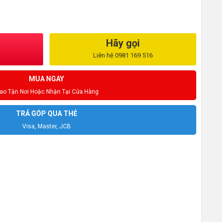
Hãy gọi
Liên hệ 0981 169 516
MUA NGAY
iao Tận Nơi Hoặc Nhận Tại Cửa Hàng
TRẢ GÓP QUA THẺ
Visa, Master, JCB