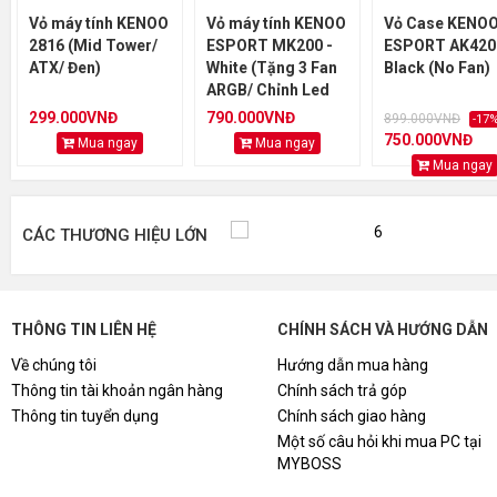
Vỏ máy tính KENOO
Vỏ máy tính KENOO
Vỏ Case KENO
2816 (Mid Tower/
ESPORT MK200 -
ESPORT AK420
ATX/ Đen)
White (Tặng 3 Fan
Black (No Fan)
ARGB/ Chỉnh Led
Qua Phần Mềm)
299.000VNĐ
790.000VNĐ
899.000VNĐ
-17
750.000VNĐ
Mua ngay
Mua ngay
Mua ngay
CÁC THƯƠNG HIỆU LỚN
THÔNG TIN LIÊN HỆ
CHÍNH SÁCH VÀ HƯỚNG DẪN
Về chúng tôi
Hướng dẫn mua hàng
Thông tin tài khoản ngân hàng
Chính sách trả góp
Thông tin tuyển dụng
Chính sách giao hàng
Một số câu hỏi khi mua PC tại
MYBOSS