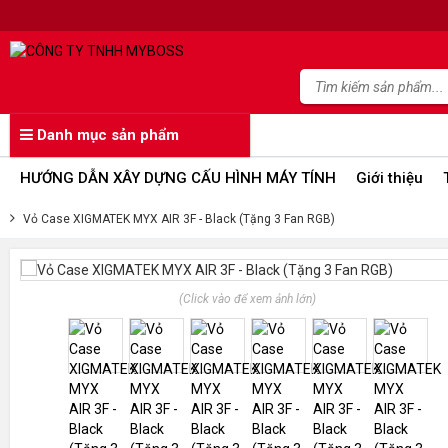
Danh mục sản phẩm
HƯỚNG DẪN XÂY DỰNG CẤU HÌNH MÁY TÍNH
Giới thiệu
Vỏ Case XIGMATEK MYX AIR 3F - Black (Tặng 3 Fan RGB)
(Click vào để xem ảnh lớn)