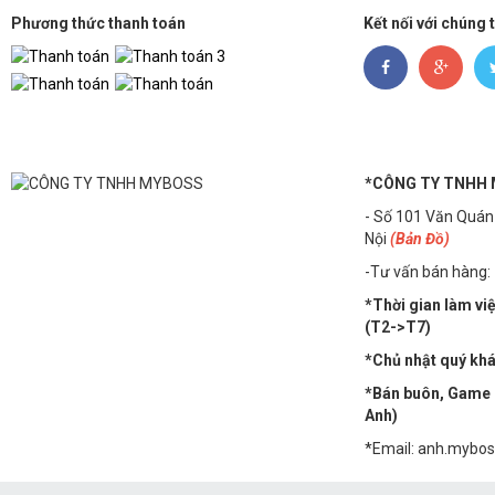
Phương thức thanh toán
Kết nối với chúng 
*CÔNG TY TNHH
- Số 101 Văn Quán
Nội
(Bản Đồ)
-Tư vấn bán hàng:
*Thời gian làm vi
(T2->T7)
*Chủ nhật quý khác
*Bán buôn, Game n
Anh)
*Email: anh.mybo