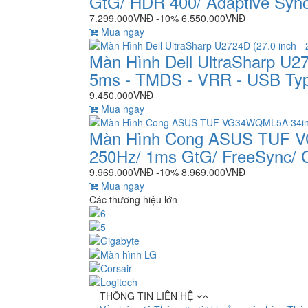
GtG/ HDR 400/ Adaptive Syn
7.299.000VNĐ
-10%
6.550.000VNĐ
Mua ngay
Màn Hình Dell UltraSharp U27
5ms - TMDS - VRR - USB Ty
9.450.000VNĐ
Mua ngay
Màn Hình Cong ASUS TUF 
250Hz/ 1ms GtG/ FreeSync/ 
9.969.000VNĐ
-10%
8.969.000VNĐ
Mua ngay
Các thương hiệu lớn
THÔNG TIN LIÊN HỆ