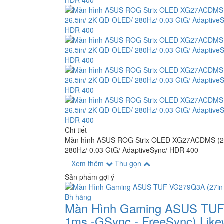
Chi tiết
Màn hình ASUS ROG Strix OLED XG27ACDMS (26.
280Hz/ 0.03 GtG/ AdaptiveSync/ HDR 400
Xem thêm
Thu gọn
Sản phẩm gợi ý
Màn Hình Gaming ASUS TUF 
1ms -GSync - FreeSync) Like