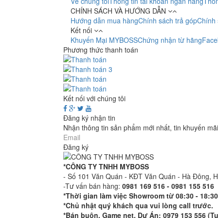
Về chúng tôi
Thông tin tài khoản ngân hàng
Thôn
CHÍNH SÁCH VÀ HƯỚNG DẪN
Hướng dẫn mua hàng
Chính sách trả góp
Chính 
Kết nối
Khuyến Mại MYBOSS
Chứng nhận từ hãng
Face
Phương thức thanh toán
Kết nối với chúng tôi
Đăng ký nhận tin
Nhận thông tin sản phẩm mới nhất, tin khuyến mã
Đăng ký
*CÔNG TY TNHH MYBOSS
- Số 101 Văn Quán - KĐT Văn Quán - Hà Đông, 
-Tư vấn bán hàng:
0981 169 516 - ​0981 155 516
*Thời gian làm việc Showroom từ 08:30 - 18:30
*Chủ nhật quý khách qua vui lòng call trước.
*Bán buôn, Game net, Dự Án: 0979 153 556 (T