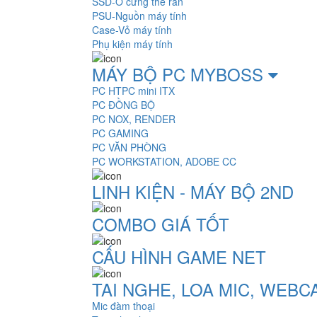
SSD-Ổ cứng thể rắn
PSU-Nguồn máy tính
Case-Vỏ máy tính
Phụ kiện máy tính
MÁY BỘ PC MYBOSS
PC HTPC mini ITX
PC ĐỒNG BỘ
PC NOX, RENDER
PC GAMING
PC VĂN PHÒNG
PC WORKSTATION, ADOBE CC
LINH KIỆN - MÁY BỘ 2ND
COMBO GIÁ TỐT
CẤU HÌNH GAME NET
TAI NGHE, LOA MIC, WEB
Mic đàm thoại