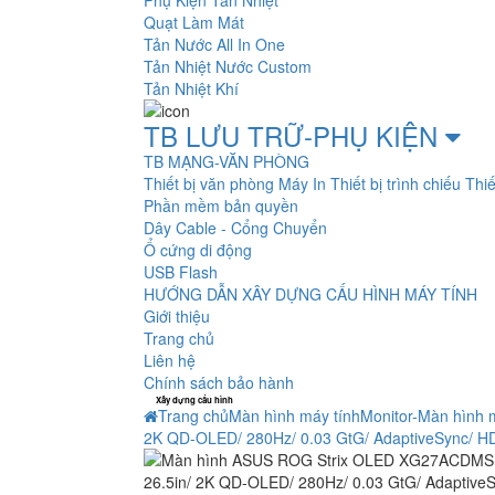
Phụ Kiện Tản Nhiệt
Quạt Làm Mát
Tản Nước All In One
Tản Nhiệt Nước Custom
Tản Nhiệt Khí
TB LƯU TRỮ-PHỤ KIỆN
TB MẠNG-VĂN PHÒNG
Thiết bị văn phòng
Máy In
Thiết bị trình chiếu
Thiế
Phần mềm bản quyền
Dây Cable - Cổng Chuyển
Ổ cứng di động
USB Flash
HƯỚNG DẪN XÂY DỰNG CẤU HÌNH MÁY TÍNH
Giới thiệu
Trang chủ
Liên hệ
Chính sách bảo hành
Xây dựng cấu hình
Trang chủ
Màn hình máy tính
Monitor-Màn hình 
2K QD-OLED/ 280Hz/ 0.03 GtG/ AdaptiveSync/ H