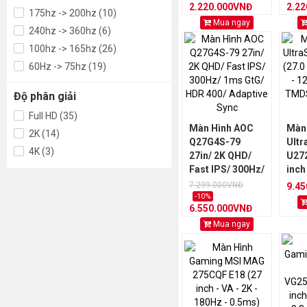
2.220.000VNĐ
2.2
175hz -> 200hz (10)
Mua ngay
240hz -> 360hz (6)
100hz -> 165hz (26)
60Hz -> 75hz (19)
Độ phân giải
Full HD (35)
Màn Hình AOC
Màn 
2K (14)
Q27G4S-79
Ultr
4K (3)
27in/ 2K QHD/
U272
Fast IPS/ 300Hz/
inch 
1ms GtG/ HDR
120H
7.299.000VNĐ
9.4
400/ Adaptive
TMDS
-10%
6.550.000VNĐ
Sync
USB
Mua ngay