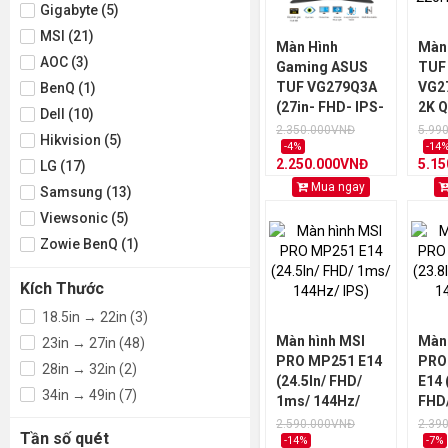
Gigabyte (5)
MSI (21)
Màn Hình
Màn
AOC (3)
Gaming ASUS
TUF
TUF VG279Q3A
VG2
BenQ (1)
(27in- FHD- IPS-
2K Q
Dell (10)
180Hz- 1ms -
IPS/
2.350.000VNĐ
5.99
Hikvision (5)
GSync -
GTG
-4%
-14
2.250.000VNĐ
5.1
LG (17)
FreeSync)
Likewnew/ 2nd/
Mua ngay
Samsung (13)
Bh hãng
Viewsonic (5)
Zowie BenQ (1)
Kích Thước
18.5in → 22in (3)
Màn hình MSI
Màn 
23in → 27in (48)
PRO MP251 E14
PRO
28in → 32in (2)
(24.5In/ FHD/
E14 
34in → 49in (7)
1ms/ 144Hz/
FHD
IPS)
144H
2.590.000VNĐ
2.39
Tần số quét
-14%
-7%