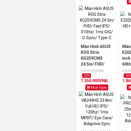
Màn Hình ASUS
Màn 
ROG Strix
E202
XG259CMS
Inch
24.5in/ FHD/
60Hz
Fast IPS/ 310Hz/
9.599.000VNĐ
2.89
1ms GtG/ G-
-23%
-36
7.350.000VNĐ
1.8
Sync/ Type-C
Mua ngay