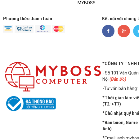
MYBOSS
Phương thức thanh toán
Kết nối với chúng 
*CÔNG TY TNHH
- Số 101 Văn Quán
Nội
(Bản Đồ)
-Tư vấn bán hàng:
*Thời gian làm vi
(T2->T7)
*Chủ nhật quý khác
*Bán buôn, Game n
Anh)
*Email: anh.mybo