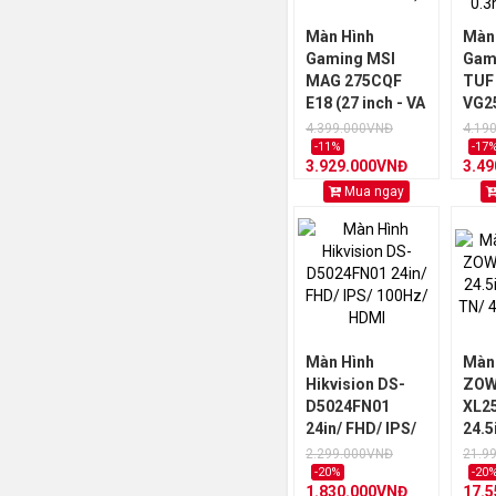
Màn Hình
Màn
Gaming MSI
Gam
MAG 275CQF
TUF
E18 (27 inch - VA
VG2
- 2K - 180Hz -
(24.5
4.399.000VNĐ
4.19
0.5ms)
FHD 
-11%
-17
3.929.000VNĐ
3.4
240
Mua ngay
Màn Hình
Màn
Hikvision DS-
ZOW
D5024FN01
XL2
24in/ FHD/ IPS/
24.5
100Hz/ HDMI
Fast
2.299.000VNĐ
21.9
Dyac
-20%
-20
1.830.000VNĐ
17.