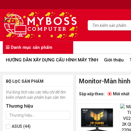
Danh mục sản phẩm
HƯỚNG DẪN XÂY DỰNG CẤU HÌNH MÁY TÍNH
Giới thiệu
Monitor-Màn hình
BỘ LỌC SẢN PHẨM
Vui lòng tích vào các tiêu chí để tìm
Sắp xếp theo:
Mới nhất
kiếm nhanh sản phẩm bạn cần tìm
Thương hiệu
ASUS (44)