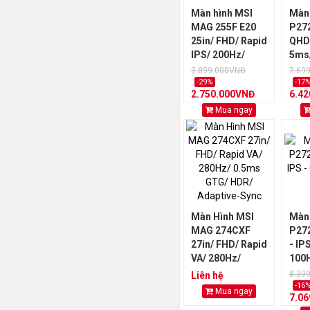
Màn hình MSI
Màn 
MAG 255F E20
P272
25in/ FHD/ Rapid
QHD/
IPS/ 200Hz/
5ms
0.5ms GTG/
3.899.000VNĐ
7.69
HDR/ FreeSync
-29%
-17
2.750.000VNĐ
6.4
Mua ngay
Màn Hình MSI
Màn 
MAG 274CXF
P272
27in/ FHD/ Rapid
- IP
VA/ 280Hz/
100
0.5ms GTG/
8.39
Liên hệ
HDR/ Adaptive-
-16
Mua ngay
7.0
Sync