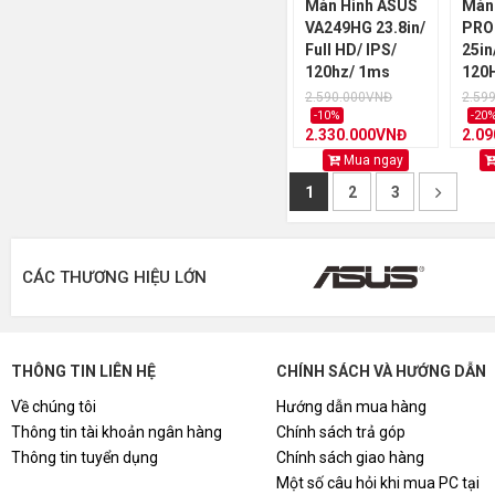
Màn Hình ASUS
Màn 
VA249HG 23.8in/
PRO
Full HD/ IPS/
25in
120hz/ 1ms
120
MPRT/ Eye
Adap
2.590.000VNĐ
2.59
Care/ Adaptive
-10%
-20
2.330.000VNĐ
2.0
Sync
Mua ngay
1
2
3
CÁC THƯƠNG HIỆU LỚN
THÔNG TIN LIÊN HỆ
CHÍNH SÁCH VÀ HƯỚNG DẪN
Về chúng tôi
Hướng dẫn mua hàng
Thông tin tài khoản ngân hàng
Chính sách trả góp
Thông tin tuyển dụng
Chính sách giao hàng
Một số câu hỏi khi mua PC tại