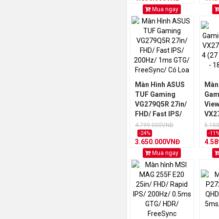
Mua ngay
Màn Hình ASUS
Màn
TUF Gaming
Gam
VG279Q5R 27in/
Vie
FHD/ Fast IPS/
VX2
200Hz/ 1ms
PRO-
4.799.000VNĐ
5.15
GTG/ FreeSync/
IPS 
-24%
-11
3.650.000VNĐ
4.5
Có Loa
- 1m
Mua ngay