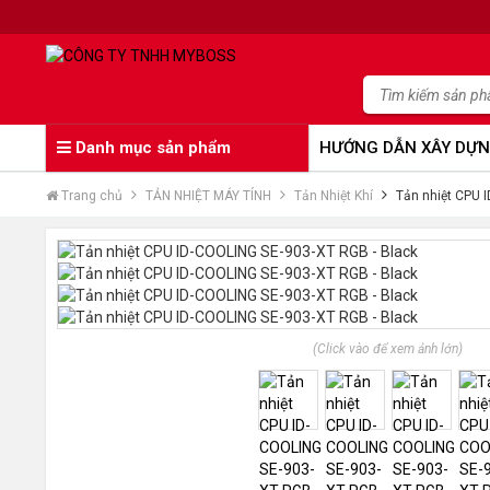
Danh mục sản phẩm
HƯỚNG DẪN XÂY DỰN
Trang chủ
TẢN NHIỆT MÁY TÍNH
Tản Nhiệt Khí
Tản nhiệt CPU 
(Click vào để xem ảnh lớn)