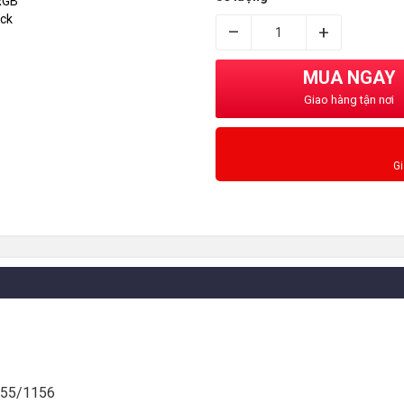
–
+
MUA NGAY
Giao hàng tận nơi
G
155/1156