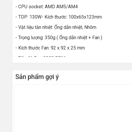
- CPU socket: AMD AM5/AM4
- TDP: 130W- Kích thước: 100x65x123mm
- Vật liệu tản nhiệt: Ống dẫn nhiệt, Nhôm
- Trọng lượng: 350g ( Ống dẫn nhiệt + Fan )
- Kích thước Fan: 92 x 92 x 25 mm
- Tốc độ Fan: 2200 RPM
- Lưu lượng quạt: 45.8CFM
Sản phẩm gợi ý
- Áp suất quạt: 1.94mmH20
- Độ ồn: 25.8dBA
- Điện áp: 0.15A
- Nguồn điện đầu vào: 1.8W