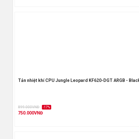
Tản nhiệt khí CPU Jungle Leopard KF620-DGT ARGB - Blac
899.000VNĐ
-17%
750.000VNĐ