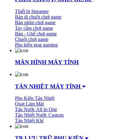
Thiết bị Streamer
Bàn di chuột chơi game
Bàn phím chơi game
Tay cầm chơi game
Bàn - Ghế chơi game
Chuột chơi game
Phụ kiện gear gaming
MÀN HÌNH MÁY TÍNH
TẢN NHIỆT MÁY TÍNH
Phụ Kiện Tản Nhiệt
Quạt Làm Mát
Tản Nước All In One
Tản Nhiệt Nước Custom
Tản Nhiệt Khí
TB LƯU TRỮ-PHỤ KIỆN