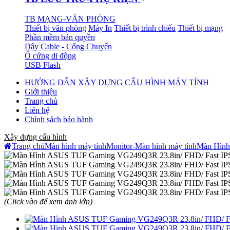
TB MẠNG-VĂN PHÒNG
Thiết bị văn phòng
Máy In
Thiết bị trình chiếu
Thiết bị mạng
Phần mềm bản quyền
Dây Cable - Cổng Chuyển
Ổ cứng di động
USB Flash
HƯỚNG DẪN XÂY DỰNG CẤU HÌNH MÁY TÍNH
Giới thiệu
Trang chủ
Liên hệ
Chính sách bảo hành
Xây dựng cấu hình
Trang chủ
Màn hình máy tính
Monitor-Màn hình máy tính
Màn Hình
(Click vào để xem ảnh lớn)