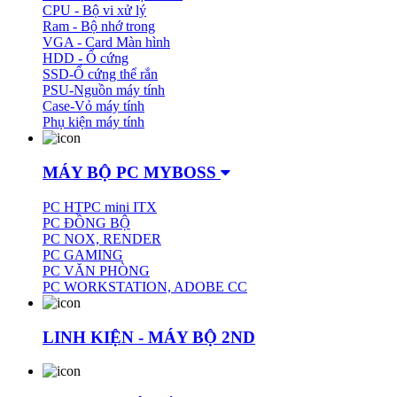
CPU - Bộ vi xử lý
Ram - Bộ nhớ trong
VGA - Card Màn hình
HDD - Ổ cứng
SSD-Ổ cứng thể rắn
PSU-Nguồn máy tính
Case-Vỏ máy tính
Phụ kiện máy tính
MÁY BỘ PC MYBOSS
PC HTPC mini ITX
PC ĐỒNG BỘ
PC NOX, RENDER
PC GAMING
PC VĂN PHÒNG
PC WORKSTATION, ADOBE CC
LINH KIỆN - MÁY BỘ 2ND