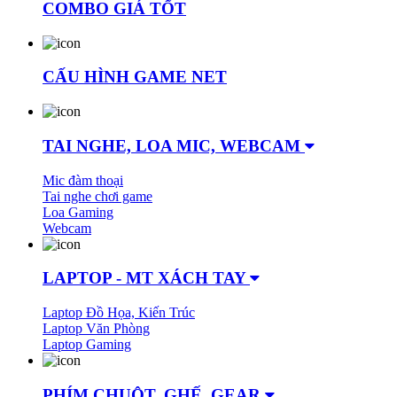
COMBO GIÁ TỐT
CẤU HÌNH GAME NET
TAI NGHE, LOA MIC, WEBCAM
Mic đàm thoại
Tai nghe chơi game
Loa Gaming
Webcam
LAPTOP - MT XÁCH TAY
Laptop Đồ Họa, Kiến Trúc
Laptop Văn Phòng
Laptop Gaming
PHÍM CHUỘT, GHẾ, GEAR